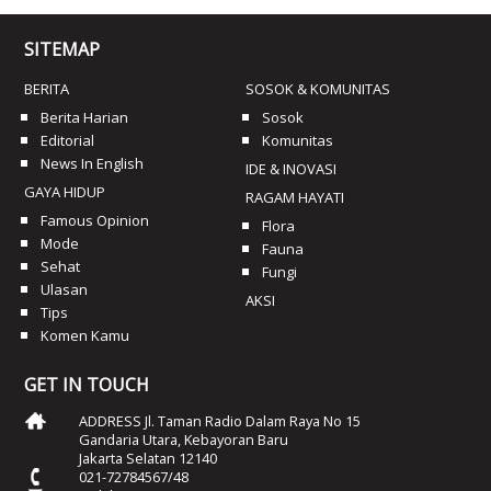
SITEMAP
BERITA
SOSOK & KOMUNITAS
Berita Harian
Sosok
Editorial
Komunitas
News In English
IDE & INOVASI
GAYA HIDUP
RAGAM HAYATI
Famous Opinion
Flora
Mode
Fauna
Sehat
Fungi
Ulasan
AKSI
Tips
Komen Kamu
GET IN TOUCH
ADDRESS Jl. Taman Radio Dalam Raya No 15
Gandaria Utara, Kebayoran Baru
Jakarta Selatan 12140
021-72784567/48