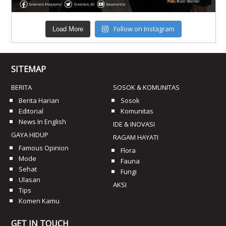
Follow on Instagram
Load More
SITEMAP
BERITA
SOSOK & KOMUNITAS
Berita Harian
Sosok
Editorial
Komunitas
News In English
IDE & INOVASI
GAYA HIDUP
RAGAM HAYATI
Famous Opinion
Flora
Mode
Fauna
Sehat
Fungi
Ulasan
AKSI
Tips
Komen Kamu
GET IN TOUCH