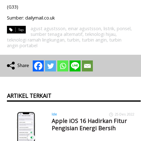
(G33)
Sumber: dailymail.co.uk
agust agustsson
,
einar agustsson
,
listrik
,
ponsel
,
sumber tenaga alternatif
,
teknologi hijau
,
teknologi ramah lingkungan
,
turbin
,
turbin angin
,
turbin
angin portabel
ARTIKEL TERKAIT
Ide
25 Des 2022
Apple iOS 16 Hadirkan Fitur
Pengisian Energi Bersih