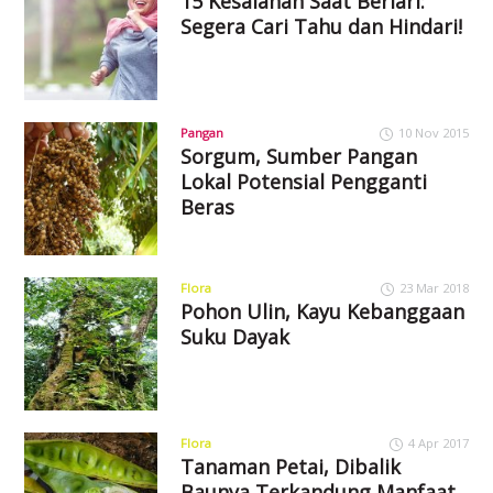
15 Kesalahan Saat Berlari:
Segera Cari Tahu dan Hindari!
Pangan
10 Nov 2015
Sorgum, Sumber Pangan
Lokal Potensial Pengganti
Beras
Flora
23 Mar 2018
Pohon Ulin, Kayu Kebanggaan
Suku Dayak
Flora
4 Apr 2017
Tanaman Petai, Dibalik
Baunya Terkandung Manfaat