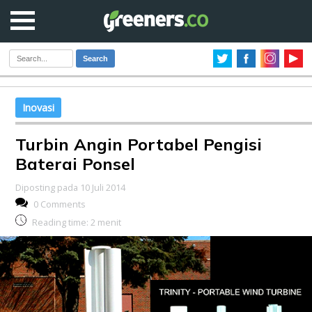
Search
Inovasi
Turbin Angin Portabel Pengisi
Baterai Ponsel
Diposting pada 10 Juli 2014
0 Comments
Reading time:
2
menit