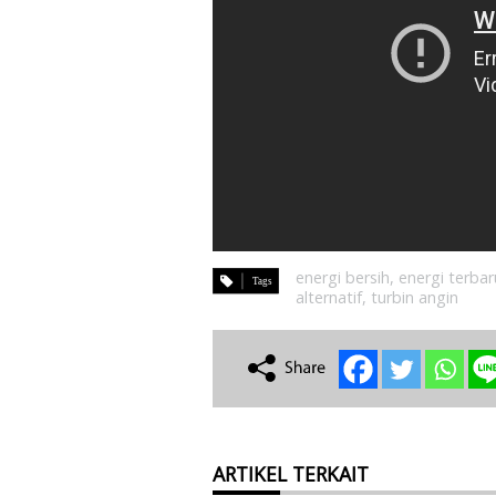
energi bersih
,
energi terba
alternatif
,
turbin angin
ARTIKEL TERKAIT