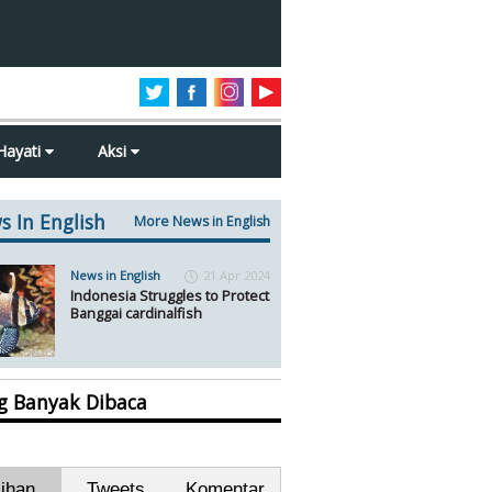
Hayati
Aksi
s In English
More News in English
News in English
21 Apr 2024
Indonesia Struggles to Protect
Banggai cardinalfish
ng Banyak Dibaca
lihan
Tweets
Komentar