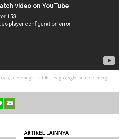
rukan
,
pembangkit listrik tenaga angin
,
sumber energi
ARTIKEL LAINNYA