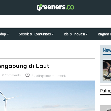
idup
Sosok & Komunitas
Ide & Inovasi
Ragam 
New
engapung di Laut
0 Comments
Reading time:
< 1
menit
Pali
Pi