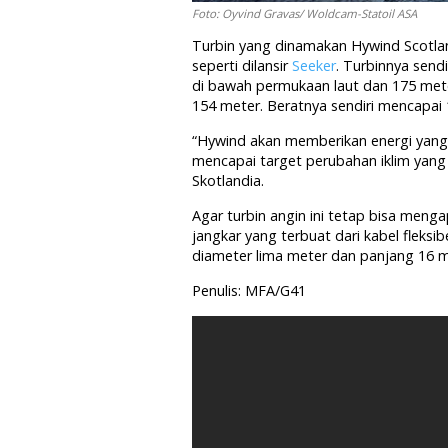
Foto: Oyvind Gravas/ Woldcam-Statoil ASA
Turbin yang dinamakan Hywind Scotland
seperti dilansir
Seeker
. Turbinnya send
di bawah permukaan laut dan 175 mete
154 meter. Beratnya sendiri mencapai 
“Hywind akan memberikan energi yang
mencapai target perubahan iklim yang 
Skotlandia.
Agar turbin angin ini tetap bisa men
jangkar yang terbuat dari kabel fleksi
diameter lima meter dan panjang 16 m
Penulis: MFA/G41