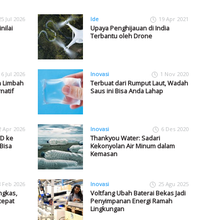
25 Jul 2026
Ide
19 Apr 2021
nilai
Upaya Penghijauan di India
Terbantu oleh Drone
16 Jul 2026
Inovasi
1 Nov 2020
n Limbah
Terbuat dari Rumput Laut, Wadah
natif
Saus ini Bisa Anda Lahap
2 Apr 2026
Inovasi
6 Des 2020
TD ke
Thankyou Water: Sadari
Bisa
Kekonyolan Air Minum dalam
Kemasan
8 Feb 2026
Inovasi
25 Agu 2025
ngkas,
Voltfang Ubah Baterai Bekas Jadi
cepat
Penyimpanan Energi Ramah
Lingkungan