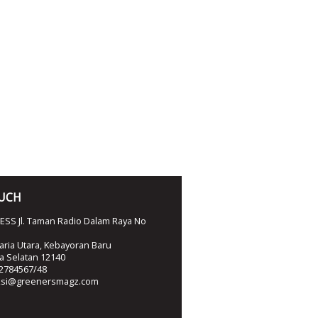
OUCH
SS Jl. Taman Radio Dalam Raya No
ria Utara, Kebayoran Baru
ta Selatan 12140
2784567/48
ksi@greenersmagz.com