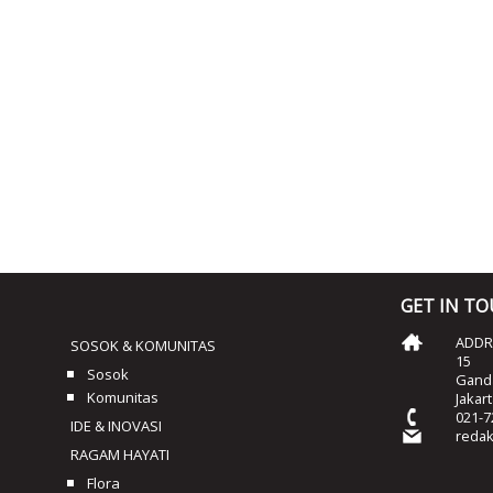
GET IN T
ADDRE
SOSOK & KOMUNITAS
15
Sosok
Ganda
Komunitas
Jakar
021-7
IDE & INOVASI
reda
RAGAM HAYATI
Flora