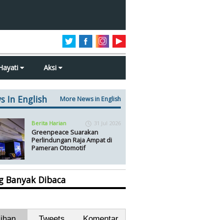
Hayati
Aksi
s In English
More News in English
Berita Harian
31 Jul 2026
Greenpeace Suarakan
Perlindungan Raja Ampat di
Pameran Otomotif
ng Banyak Dibaca
lihan
Tweets
Komentar