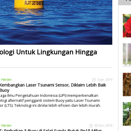
logi Untuk Lingkungan Hingga
a Harian
3 Jan 2019
 Kembangkan Laser Tsunami Sensor, Diklaim Lebih Baik
 Buoy
aga Ilmu Pengetahuan Indonesia (LIPI) memperkenalkan
logi alternatif pengganti sistem Buoy yaitu Laser Tsunami
r (LTS). Teknologi ini dinilai lebih efisien dan lebih murah.
a Harian
30 Des 2018
: Perbaikan 3 Buoy di Selat Sunda Butuh Rp15 Miliar