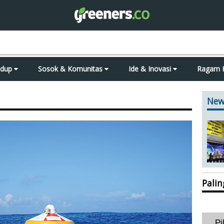
idup
Sosok & Komunitas
Ide & Inovasi
Ragam 
New
Pali
Pi