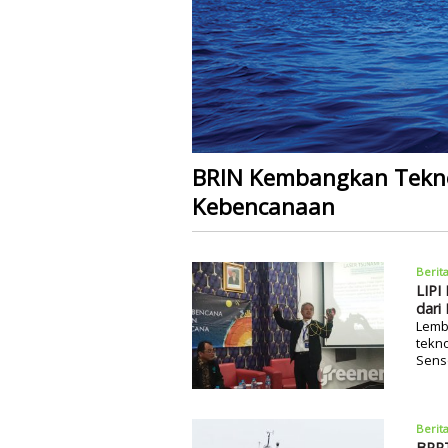
BRIN Kembangkan Tekno
Kebencanaan
Berit
LIPI
dari
Lemb
tekno
Senso
Berit
BPPT