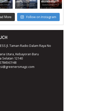
Follow on Instagram
ad More
OUCH
SS Jl. Taman Radio Dalam Raya No
ria Utara, Kebayoran Baru
ta Selatan 12140
2784567/48
ksi@greenersmagz.com