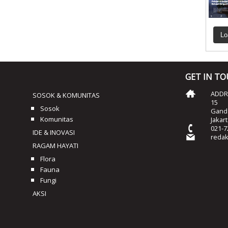
Lo
GET IN T
ADDRE
SOSOK & KOMUNITAS
15
Sosok
Ganda
Komunitas
Jakar
021-7
IDE & INOVASI
reda
RAGAM HAYATI
Flora
Fauna
Fungi
AKSI