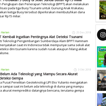
n Pengkajian dan Penerapan Teknologi (BPPT) akan melakukan
alisasi pada tiga Buoy Tsunami untuk Gunung Anak Krakatau.
aikan ketiga Buoy tersebut diperkirakan membutuhkan dana
ar Rp15 miliar.
a Harian
25 Des 2018
 Kembali Ingatkan Pentingnya Alat Deteksi Tsunami
ti Teknologi Pengembangan Sumberdaya Alam BPPT Hammam
menyatakan saat ini Indonesia tidak mempunyai sama sekali alat
teksi dini tsunami karena sudah rusak ataupun hilang akibat
alisme.
a Harian
3 Okt 2018
: Belum Ada Teknologi yang Mampu Secara Akurat
deteksi Gempa
a Pusat Penelitian Geoteknologi LIPI Eko Yulianto mengatakan
 sampai saat ini belum ada teknologi di dunia yang mampu
ra akurat memprediksi datangnya bencana, terutama gempa
.