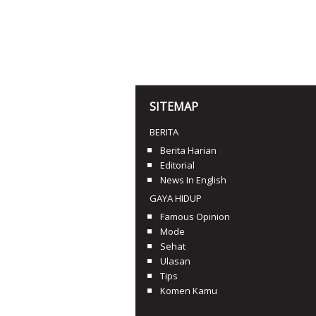
SITEMAP
BERITA
Berita Harian
Editorial
News In English
GAYA HIDUP
Famous Opinion
Mode
Sehat
Ulasan
Tips
Komen Kamu