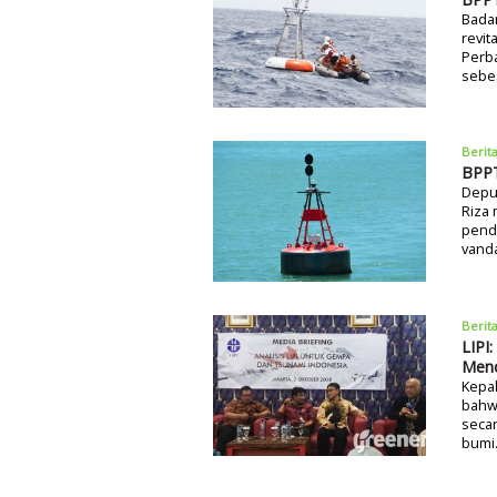
Bada
revit
Perb
sebes
Berit
BPPT
Depu
Riza 
pende
vand
Berit
LIPI
Men
Kepal
bahwa
seca
bumi