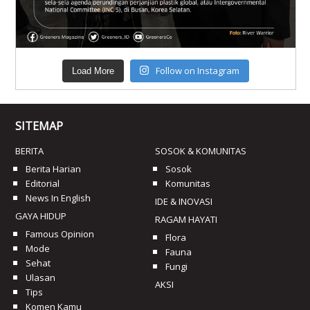
Follow on Instagram
Load More
SITEMAP
BERITA
SOSOK & KOMUNITAS
Berita Harian
Sosok
Editorial
Komunitas
News In English
IDE & INOVASI
GAYA HIDUP
RAGAM HAYATI
Famous Opinion
Flora
Mode
Fauna
Sehat
Fungi
Ulasan
AKSI
Tips
Komen Kamu