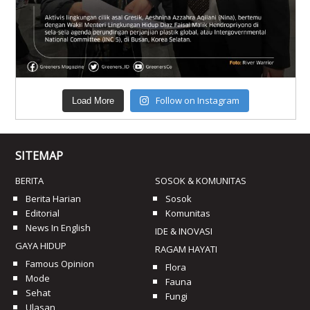
Follow on Instagram
Load More
SITEMAP
BERITA
SOSOK & KOMUNITAS
Berita Harian
Sosok
Editorial
Komunitas
News In English
IDE & INOVASI
GAYA HIDUP
RAGAM HAYATI
Famous Opinion
Flora
Mode
Fauna
Sehat
Fungi
Ulasan