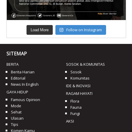
Follow on Instagram
Load More
SITEMAP
BERITA
SOSOK & KOMUNITAS
Berita Harian
Sosok
Editorial
Komunitas
News In English
IDE & INOVASI
GAYA HIDUP
RAGAM HAYATI
Famous Opinion
Flora
Mode
Fauna
Sehat
Fungi
Ulasan
AKSI
Tips
Komen Kamu