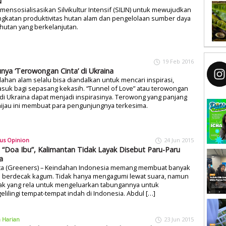
N
mensosialisasikan Silvikultur Intensif (SILIN) untuk mewujudkan
ngkatan produktivitas hutan alam dan pengelolaan sumber daya
hutan yang berkelanjutan.
19 Feb 2016
unya ‘Terowongan Cinta’ di Ukraina
ahan alam selalu bisa diandalkan untuk mencari inspirasi,
suk bagi sepasang kekasih. “Tunnel of Love” atau terowongan
 di Ukraina dapat menjadi inspirasinya. Terowong yang panjang
ijau ini membuat para pengunjungnya terkesima.
us Opinion
24 Jun 2015
s “Doa Ibu”, Kalimantan Tidak Layak Disebut Paru-Paru
a
rta (Greeners) – Keindahan Indonesia memang membuat banyak
n berdecak kagum. Tidak hanya mengagumi lewat suara, namun
ak yang rela untuk mengeluarkan tabungannya untuk
lilingi tempat-tempat indah di Indonesia. Abdul […]
a Harian
23 Jun 2015