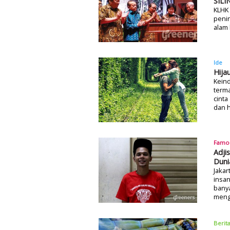
SILI
KLHK 
peni
alam 
Ide
Hija
Keind
terma
cinta
dan h
Famo
Adji
Duni
Jaka
insa
bany
menge
Berit