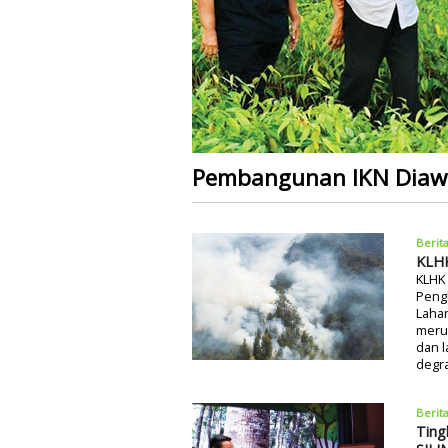
Pembangunan IKN Diawal
Berit
KLHK
KLHK
Pengh
Laha
meru
dan 
degra
Berit
Ting