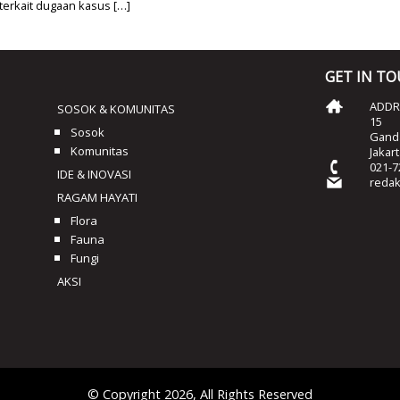
terkait dugaan kasus […]
GET IN T
ADDRE
SOSOK & KOMUNITAS
15
Sosok
Ganda
Komunitas
Jakar
021-7
IDE & INOVASI
reda
RAGAM HAYATI
Flora
Fauna
Fungi
AKSI
© Copyright 2026, All Rights Reserved