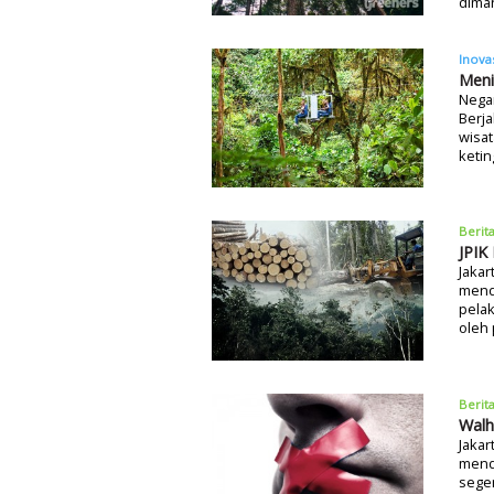
diman
Inova
Meni
Negar
Berja
wisat
ketin
Berit
JPIK
Jakar
mend
pelak
oleh 
Berit
Walh
Jakar
mend
seger