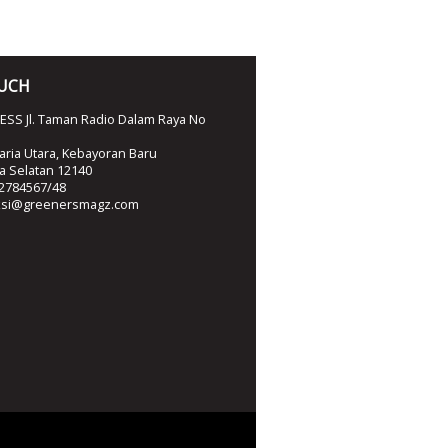
OUCH
SS Jl. Taman Radio Dalam Raya No
ria Utara, Kebayoran Baru
ta Selatan 12140
2784567/48
ksi@greenersmagz.com