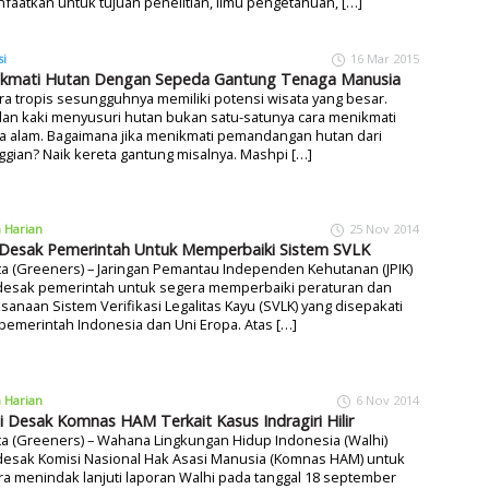
faatkan untuk tujuan penelitian, ilmu pengetahuan, […]
si
16 Mar 2015
kmati Hutan Dengan Sepeda Gantung Tenaga Manusia
a tropis sesungguhnya memiliki potensi wisata yang besar.
lan kaki menyusuri hutan bukan satu-satunya cara menikmati
a alam. Bagaimana jika menikmati pemandangan hutan dari
ggian? Naik kereta gantung misalnya. Mashpi […]
a Harian
25 Nov 2014
 Desak Pemerintah Untuk Memperbaiki Sistem SVLK
ta (Greeners) – Jaringan Pemantau Independen Kehutanan (JPIK)
esak pemerintah untuk segera memperbaiki peraturan dan
sanaan Sistem Verifikasi Legalitas Kayu (SVLK) yang disepakati
pemerintah Indonesia dan Uni Eropa. Atas […]
a Harian
6 Nov 2014
i Desak Komnas HAM Terkait Kasus Indragiri Hilir
ta (Greeners) – Wahana Lingkungan Hidup Indonesia (Walhi)
esak Komisi Nasional Hak Asasi Manusia (Komnas HAM) untuk
a menindak lanjuti laporan Walhi pada tanggal 18 september