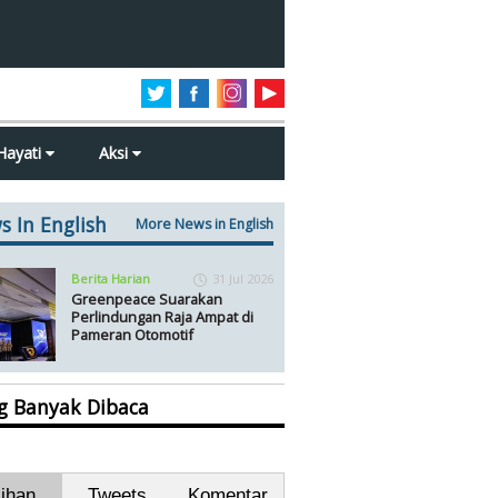
Hayati
Aksi
s In English
More News in English
Berita Harian
31 Jul 2026
Greenpeace Suarakan
Perlindungan Raja Ampat di
Pameran Otomotif
ng Banyak Dibaca
lihan
Tweets
Komentar