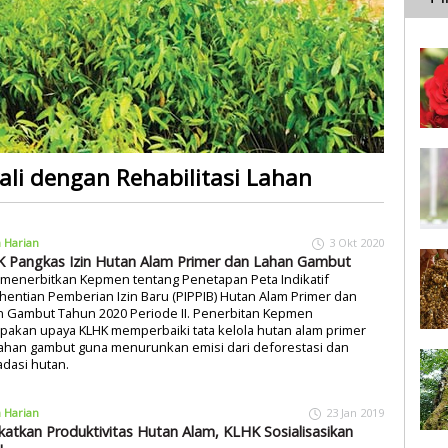
i dengan Rehabilitasi Lahan
a Harian
3 Okt 2020
 Pangkas Izin Hutan Alam Primer dan Lahan Gambut
 menerbitkan Kepmen tentang Penetapan Peta Indikatif
entian Pemberian Izin Baru (PIPPIB) Hutan Alam Primer dan
n Gambut Tahun 2020 Periode II. Penerbitan Kepmen
pakan upaya KLHK memperbaiki tata kelola hutan alam primer
lahan gambut guna menurunkan emisi dari deforestasi dan
dasi hutan.
a Harian
23 Jan 2019
katkan Produktivitas Hutan Alam, KLHK Sosialisasikan