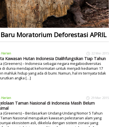
Baru Moratorium Deforestasi APRIL
a Harian
22 Mei 2015
uta Kawasan Hutan Indonesia Dialihfungsikan Tiap Tahun
ta (Greeners) – Indonesia sebagai negara megabiodiversitas
ga di dunia mendapat kehormatan untuk menjadi kediaman 17
n mahluk hidup yang ada di bumi. Namun, hal ini ternyata tidak
urutkan angka […]
a Harian
29 Mar 2015
elolaan Taman Nasional di Indonesia Masih Belum
imal
rta (Greeners) – Berdasarkan Undang-Undang Nomor 5 Tahun
, Taman Nasional merupakan kawasan pelestarian alam yang
nyai ekosistem asli, dikelola dengan sistem zonasi yang