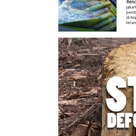
Renc
Jakar
pemb
di Ke
tera