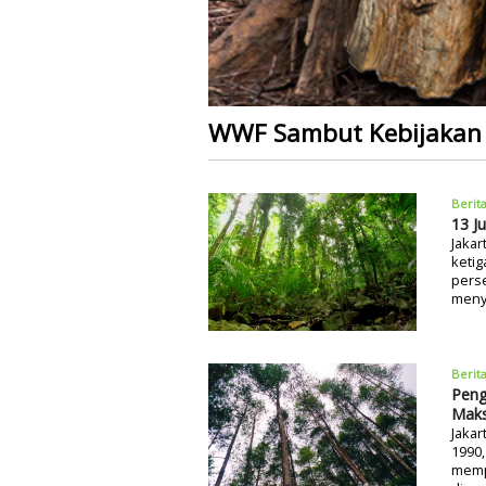
WWF Sambut Kebijakan 
Berit
13 J
Jakar
keti
perse
meny
Berit
Peng
Maks
Jaka
1990
mempu