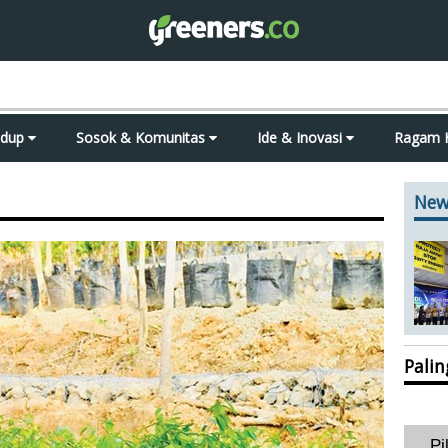
idup
Sosok & Komunitas
Ide & Inovasi
Ragam 
New
Pali
Pi