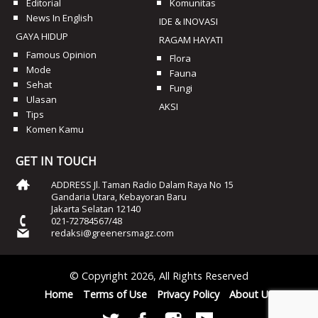
Editorial
Komunitas
News In English
IDE & INOVASI
GAYA HIDUP
RAGAM HAYATI
Famous Opinion
Flora
Mode
Fauna
Sehat
Fungi
Ulasan
AKSI
Tips
Komen Kamu
GET IN TOUCH
ADDRESS Jl. Taman Radio Dalam Raya No 15
Gandaria Utara, Kebayoran Baru
Jakarta Selatan 12140
021-72784567/48
redaksi@greenersmagz.com
© Copyright 2026, All Rights Reserved
Home
Terms of Use
Privacy Policy
About Us