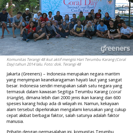
Komunitas Terangi 48 ikut aktif mengisi Hari Terumbu Karang (Coral
Day) tahun 2014 lalu. Foto: dok. Terangi 48
Jakarta (Greeners) – Indonesia merupakan negara maritim
yang menyimpan keanekaragaman hayati laut yang sangat
besar. Indonesia sendiri merupakan salah satu negara yang
termasuk dalam kawasan Segitiga Terumbu Karang (
coral
triangle
), dimana lebih dari 2000 jenis ikan karang dan 600
spesies karang hidup ada di wilayah ini. Namun, kekayaan
alam tersebut diperkirakan mengalami kerusakan yang cukup
cepat akibat berbagai faktor, salah satunya adalah faktor
manusia.
Prihatin dengan permasalahan ini, komunitas Terumbu