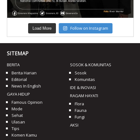
Follow on Instagram
Load More
SITEMAP
BERITA
SOSOK & KOMUNITAS
Berita Harian
Sosok
Editorial
Komunitas
News In English
IDE & INOVASI
GAYA HIDUP
RAGAM HAYATI
Famous Opinion
Flora
Mode
Fauna
Sehat
Fungi
Ulasan
AKSI
Tips
Komen Kamu