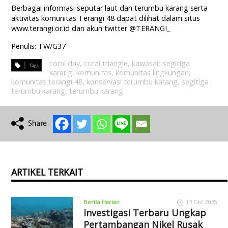
Berbagai informasi seputar laut dan terumbu karang serta
aktivitas komunitas Terangi 48 dapat dilihat dalam situs
www.terangi.or.id dan akun twitter @TERANGI_
Penulis: TW/G37
coral day
,
coral triangle
,
kawasan segitiga
karang
,
komunitas
,
komunitas lingkungan
,
komunitas terangi 48
,
konservasi terumbu karang
,
segitiga
terumbu karang
,
terumbu karang
ARTIKEL TERKAIT
Berita Harian
13 Okt 2025
Investigasi Terbaru Ungkap
Pertambangan Nikel Rusak