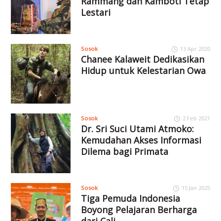
Rammang dan Kamboti Tetap
Lestari
Sosok
13 Apr 2020
Chanee Kalaweit Dedikasikan
Hidup untuk Kelestarian Owa
Sosok
2 Feb 2021
Dr. Sri Suci Utami Atmoko:
Kemudahan Akses Informasi
Dilema bagi Primata
Sosok
15 Jan 2025
Tiga Pemuda Indonesia
Boyong Pelajaran Berharga
dari Cali