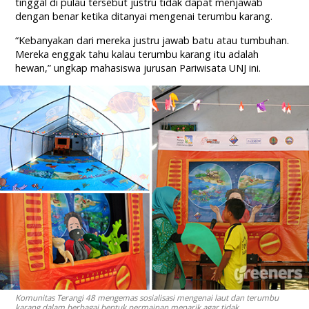
tinggal di pulau tersebut justru tidak dapat menjawab
dengan benar ketika ditanyai mengenai terumbu karang.
“Kebanyakan dari mereka justru jawab batu atau tumbuhan.
Mereka enggak tahu kalau terumbu karang itu adalah
hewan,” ungkap mahasiswa jurusan Pariwisata UNJ ini.
Komunitas Terangi 48 mengemas sosialisasi mengenai laut dan terumbu
karang dalam berbagai bentuk permainan menarik agar tidak