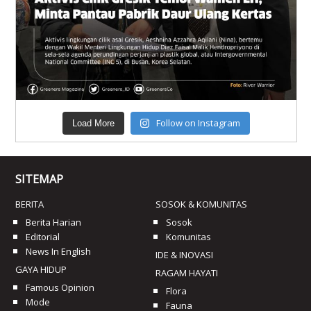
Follow on Instagram
Load More
SITEMAP
BERITA
SOSOK & KOMUNITAS
Berita Harian
Sosok
Editorial
Komunitas
News In English
IDE & INOVASI
GAYA HIDUP
RAGAM HAYATI
Famous Opinion
Flora
Mode
Fauna