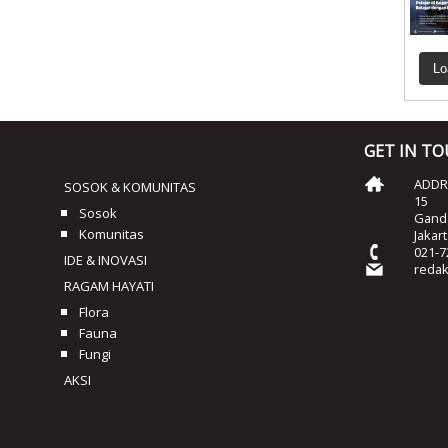
Lo
GET IN T
ADDRE
SOSOK & KOMUNITAS
15
Sosok
Ganda
Komunitas
Jakar
021-7
IDE & INOVASI
reda
RAGAM HAYATI
Flora
Fauna
Fungi
AKSI