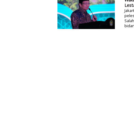
Lest
Jakar
peles
Salah
bidan