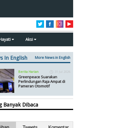
Hayati
Aksi
s In English
More News in English
Berita Harian
31 Jul 2026
Greenpeace Suarakan
Perlindungan Raja Ampat di
Pameran Otomotif
ng Banyak Dibaca
lihan
Tweets
Komentar