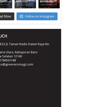
Follow on Instagram
ad More
OUCH
SS Jl. Taman Radio Dalam Raya No
ria Utara, Kebayoran Baru
ta Selatan 12140
2784567/48
ksi@greenersmagz.com