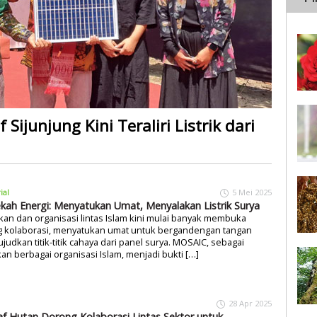
 Sijunjung Kini Teraliri Listrik dari
ial
5 Mei 2025
kah Energi: Menyatukan Umat, Menyalakan Listrik Surya
an dan organisasi lintas Islam kini mulai banyak membuka
g kolaborasi, menyatukan umat untuk bergandengan tangan
udkan titik-titik cahaya dari panel surya. MOSAIC, sebagai
an berbagai organisasi Islam, menjadi bukti […]
28 Apr 2025
f Hutan Dorong Kolaborasi Lintas Sektor untuk