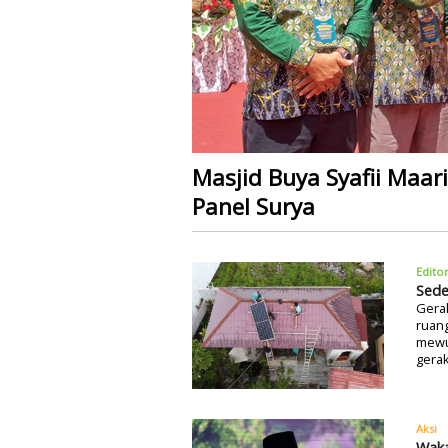
Masjid Buya Syafii Maarif
Panel Surya
Editor
Sede
Gerak
ruan
mewuj
gerak
Aksi
Waka