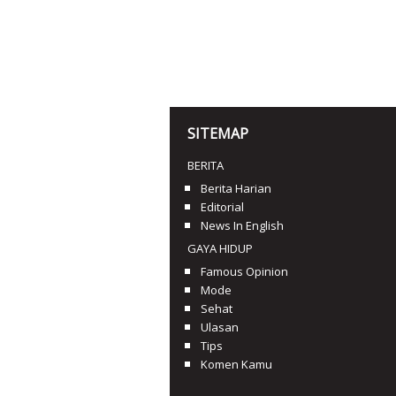
SITEMAP
BERITA
Berita Harian
Editorial
News In English
GAYA HIDUP
Famous Opinion
Mode
Sehat
Ulasan
Tips
Komen Kamu