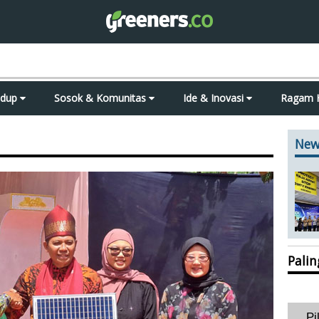
idup
Sosok & Komunitas
Ide & Inovasi
Ragam 
New
Pali
Pi