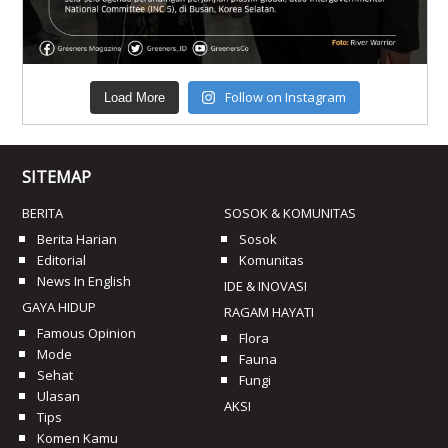
Follow on Instagram
Load More
SITEMAP
BERITA
SOSOK & KOMUNITAS
Berita Harian
Sosok
Editorial
Komunitas
News In English
IDE & INOVASI
GAYA HIDUP
RAGAM HAYATI
Famous Opinion
Flora
Mode
Fauna
Sehat
Fungi
Ulasan
AKSI
Tips
Komen Kamu