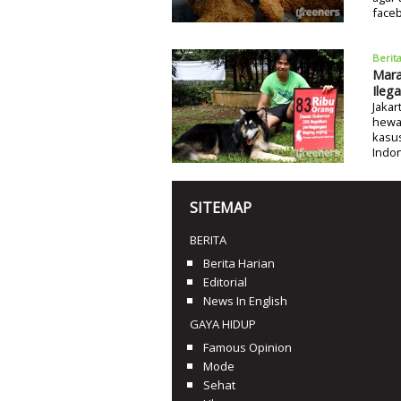
face
Berit
Mara
Ileg
Jakar
hewa
kasus
Indon
SITEMAP
BERITA
Berita Harian
Editorial
News In English
GAYA HIDUP
Famous Opinion
Mode
Sehat