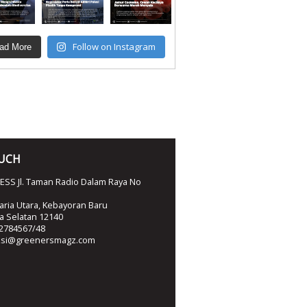
Follow on Instagram
ad More
OUCH
SS Jl. Taman Radio Dalam Raya No
ria Utara, Kebayoran Baru
ta Selatan 12140
2784567/48
ksi@greenersmagz.com