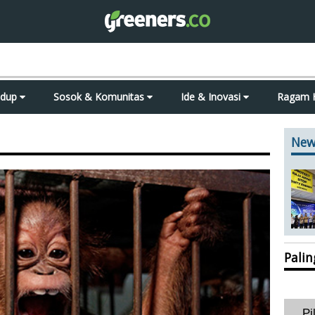
idup
Sosok & Komunitas
Ide & Inovasi
Ragam 
New
Pali
Pi