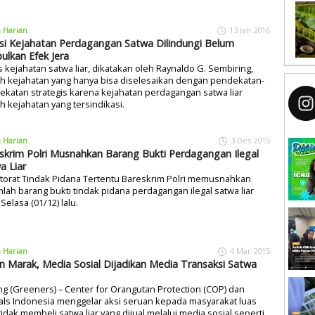
a Harian
13 Jan 2016
si Kejahatan Perdagangan Satwa Dilindungi Belum
ulkan Efek Jera
 kejahatan satwa liar, dikatakan oleh Raynaldo G. Sembiring,
h kejahatan yang hanya bisa diselesaikan dengan pendekatan-
katan strategis karena kejahatan perdagangan satwa liar
h kejahatan yang tersindikasi.
a Harian
3 Des 2015
skrim Polri Musnahkan Barang Bukti Perdagangan Ilegal
a Liar
torat Tindak Pidana Tertentu Bareskrim Polri memusnahkan
lah barang bukti tindak pidana perdagangan ilegal satwa liar
Selasa (01/12) lalu.
a Harian
4 Mar 2015
n Marak, Media Sosial Dijadikan Media Transaksi Satwa
g (Greeners) – Center for Orangutan Protection (COP) dan
als Indonesia menggelar aksi seruan kepada masyarakat luas
tidak membeli satwa liar yang dijual melalui media sosial seperti