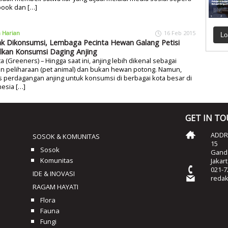
book dan […]
a Harian
16 Feb 2015
Lo
k Dikonsumsi, Lembaga Pecinta Hewan Galang Petisi
alkan Konsumsi Daging Anjing
ta (Greeners) – Hingga saat ini, anjing lebih dikenal sebagai
n peliharaan (pet animal) dan bukan hewan potong. Namun,
 perdagangan anjing untuk konsumsi di berbagai kota besar di
esia […]
GET IN T
ADDRE
SOSOK & KOMUNITAS
15
Sosok
Ganda
Komunitas
Jakar
021-7
IDE & INOVASI
reda
RAGAM HAYATI
Flora
Fauna
Fungi