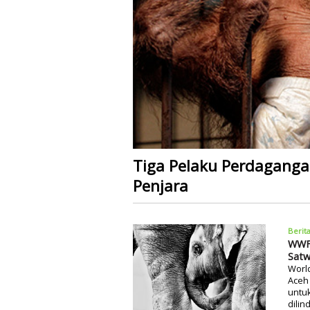
Tiga Pelaku Perdagang
Penjara
Berit
WWF 
Satw
World
Aceh
untu
dilin