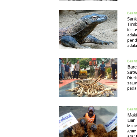
Berit
Sank
Timb
Kasus
adala
pende
adala
Berit
Bare
Satw
Direk
sejum
pada 
Berit
Maki
Liar
Malan
Anim
agar 