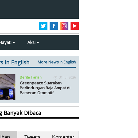
Hayati
Aksi
s In English
More News in English
Berita Harian
31 Jul 2026
Greenpeace Suarakan
Perlindungan Raja Ampat di
Pameran Otomotif
ng Banyak Dibaca
lihan
Tweets
Komentar