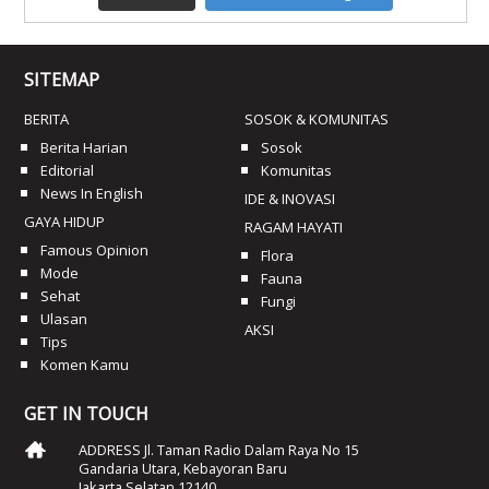
SITEMAP
BERITA
SOSOK & KOMUNITAS
Berita Harian
Sosok
Editorial
Komunitas
News In English
IDE & INOVASI
GAYA HIDUP
RAGAM HAYATI
Famous Opinion
Flora
Mode
Fauna
Sehat
Fungi
Ulasan
AKSI
Tips
Komen Kamu
GET IN TOUCH
ADDRESS Jl. Taman Radio Dalam Raya No 15
Gandaria Utara, Kebayoran Baru
Jakarta Selatan 12140