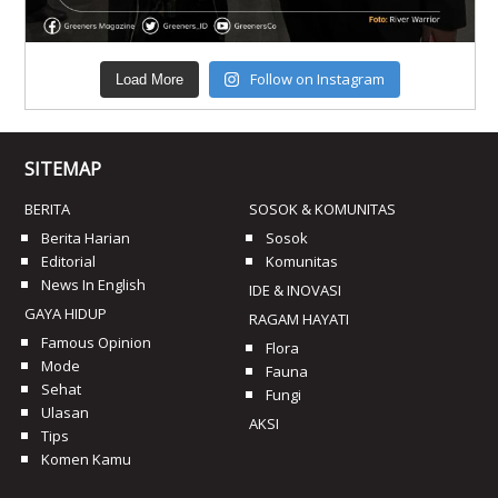
Follow on Instagram
Load More
SITEMAP
BERITA
SOSOK & KOMUNITAS
Berita Harian
Sosok
Editorial
Komunitas
News In English
IDE & INOVASI
GAYA HIDUP
RAGAM HAYATI
Famous Opinion
Flora
Mode
Fauna
Sehat
Fungi
Ulasan
AKSI
Tips
Komen Kamu