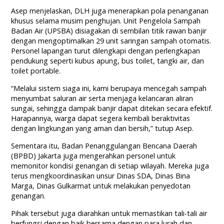
Asep menjelaskan, DLH juga menerapkan pola penanganan
khusus selama musim penghujan. Unit Pengelola Sampah
Badan Air (UPSBA) disiagakan di sembilan titik rawan banjir
dengan mengoptimalkan 29 unit saringan sampah otomatis.
Personel lapangan turut dilengkapi dengan perlengkapan
pendukung seperti kubus apung, bus toilet, tangki air, dan
toilet portable.
“Melalui sistem siaga ini, kami berupaya mencegah sampah
menyumbat saluran air serta menjaga kelancaran aliran
sungai, sehingga dampak banjir dapat ditekan secara efektif.
Harapannya, warga dapat segera kembali beraktivitas
dengan lingkungan yang aman dan bersih,” tutup Asep.
Sementara itu, Badan Penanggulangan Bencana Daerah
(BPBD) Jakarta juga mengerahkan personel untuk
memonitor kondisi genangan di setiap wilayah. Mereka juga
terus mengkoordinasikan unsur Dinas SDA, Dinas Bina
Marga, Dinas Gulkarmat untuk melakukan penyedotan
genangan.
Pihak tersebut juga diarahkan untuk memastikan tali-tali air
berfungsi dengan baik bersama dengan para lurah dan