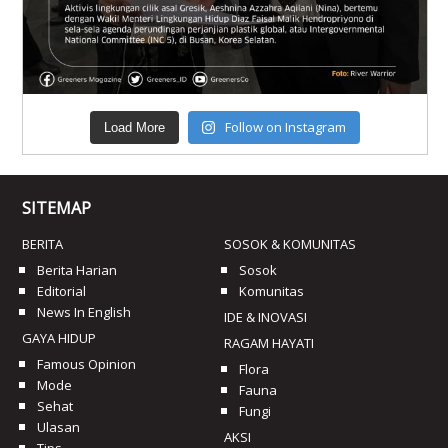
Follow on Instagram
Load More
SITEMAP
BERITA
SOSOK & KOMUNITAS
Berita Harian
Sosok
Editorial
Komunitas
News In English
IDE & INOVASI
GAYA HIDUP
RAGAM HAYATI
Famous Opinion
Flora
Mode
Fauna
Sehat
Fungi
Ulasan
AKSI
Tips