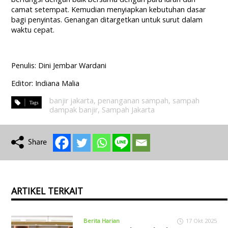
camat setempat. Kemudian menyiapkan kebutuhan dasar
bagi penyintas. Genangan ditargetkan untuk surut dalam
waktu cepat.
Penulis: Dini Jembar Wardani
Editor: Indiana Malia
banjir jakarta
,
penanganan sampah
,
sampah
dampak banjir
,
Sampah Jakarta
ARTIKEL TERKAIT
Berita Harian
17 Okt 2025