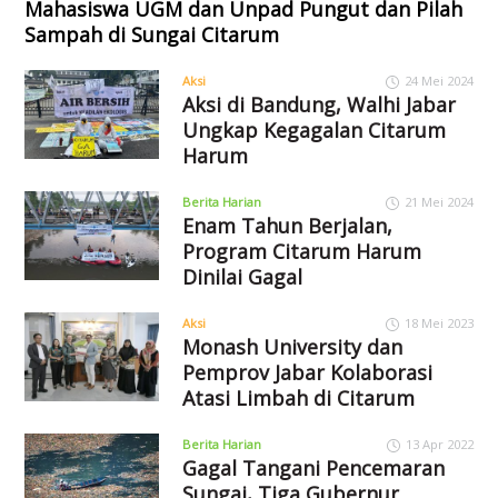
Mahasiswa UGM dan Unpad Pungut dan Pilah
Sampah di Sungai Citarum
Aksi
24 Mei 2024
Aksi di Bandung, Walhi Jabar
Ungkap Kegagalan Citarum
Harum
Berita Harian
21 Mei 2024
Enam Tahun Berjalan,
Program Citarum Harum
Dinilai Gagal
Aksi
18 Mei 2023
Monash University dan
Pemprov Jabar Kolaborasi
Atasi Limbah di Citarum
Berita Harian
13 Apr 2022
Gagal Tangani Pencemaran
Sungai, Tiga Gubernur