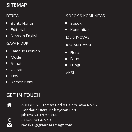
SITEMAP
BERITA
SOSOK & KOMUNITAS
Berita Harian
Sosok
Editorial
Komunitas
News In English
IDE & INOVASI
GAYA HIDUP
RAGAM HAYATI
Famous Opinion
Flora
Mode
Fauna
Sehat
Fungi
Ulasan
AKSI
Tips
Komen Kamu
GET IN TOUCH
ADDRESS Jl. Taman Radio Dalam Raya No 15
Gandaria Utara, Kebayoran Baru
Jakarta Selatan 12140
021-72784567/48
redaksi@greenersmagz.com