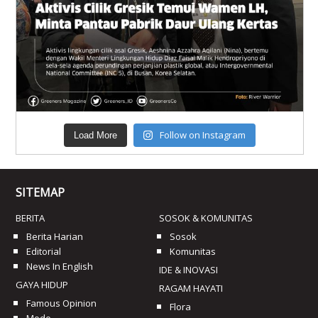
Follow on Instagram
Load More
SITEMAP
BERITA
SOSOK & KOMUNITAS
Berita Harian
Sosok
Editorial
Komunitas
News In English
IDE & INOVASI
GAYA HIDUP
RAGAM HAYATI
Famous Opinion
Flora
Mode