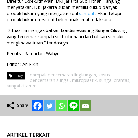
Direktur Eksekutif Walhi DKI Jakarta Suci Fitriah Tanjung
menyatakan, DKI Jakarta sudah memiliki cukup banyak
produk hukum yang mengatur soal
sampah
. Akan tetapi
produk hukum tersebut belum maksimal terlaksana.
“Situasi ini mengakibatkan kondisi eksisting Sungai Ciliwung
yang tercemar sampah sulit dibenahi dan bahkan semakin
mengkhawatirkan,” tandasnya.
Penulis : Ramadani Wahyu
Editor : Ari Rikin
dampak pencemaran lingkungan
,
kasus
pencemaran sungai
,
mikroplastik
,
sungai brantas
,
sungai citarum
ARTIKEL TERKAIT