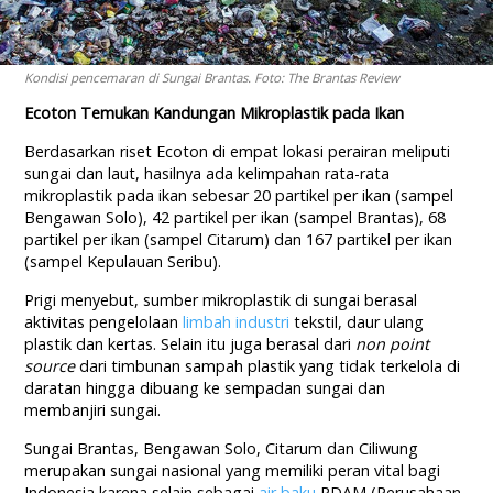
Kondisi pencemaran di Sungai Brantas. Foto: The Brantas Review
Ecoton Temukan Kandungan Mikroplastik pada Ikan
Berdasarkan riset Ecoton di empat lokasi perairan meliputi
sungai dan laut, hasilnya ada kelimpahan rata-rata
mikroplastik pada ikan sebesar 20 partikel per ikan (sampel
Bengawan Solo), 42 partikel per ikan (sampel Brantas), 68
partikel per ikan (sampel Citarum) dan 167 partikel per ikan
(sampel Kepulauan Seribu).
Prigi menyebut, sumber mikroplastik di sungai berasal
aktivitas pengelolaan
limbah industri
tekstil, daur ulang
plastik dan kertas. Selain itu juga berasal dari
non point
source
dari timbunan sampah plastik yang tidak terkelola di
daratan hingga dibuang ke sempadan sungai dan
membanjiri sungai.
Sungai Brantas, Bengawan Solo, Citarum dan Ciliwung
merupakan sungai nasional yang memiliki peran vital bagi
Indonesia karena selain sebagai
air baku
PDAM (Perusahaan