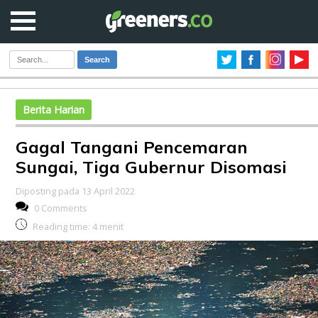
Search
Berita Harian
Gagal Tangani Pencemaran
Sungai, Tiga Gubernur Disomasi
Diposting pada 13 April 2022
0 Comments
Reading time:
4
menit