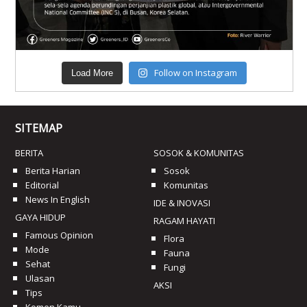
Follow on Instagram
Load More
SITEMAP
BERITA
SOSOK & KOMUNITAS
Berita Harian
Sosok
Editorial
Komunitas
News In English
IDE & INOVASI
GAYA HIDUP
RAGAM HAYATI
Famous Opinion
Flora
Mode
Fauna
Sehat
Fungi
Ulasan
AKSI
Tips
Komen Kamu