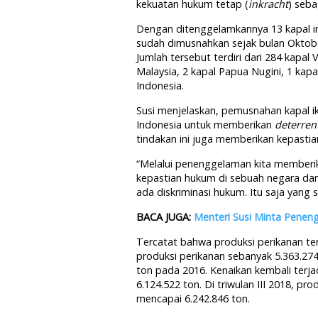
kekuatan hukum tetap (
inkracht
) seb
Dengan ditenggelamkannya 13 kapal in
sudah dimusnahkan sejak bulan Oktobe
Jumlah tersebut terdiri dari 284 kapal 
Malaysia, 2 kapal Papua Nugini, 1 kapal
Indonesia.
Susi menjelaskan, pemusnahan kapal ik
Indonesia untuk memberikan
deterrent
tindakan ini juga memberikan kepastia
“Melalui penenggelaman kita memberik
kepastian hukum di sebuah negara dan
ada diskriminasi hukum. Itu saja yang s
BACA JUGA:
Menteri Susi Minta Penen
Tercatat bahwa produksi perikanan ter
produksi perikanan sebanyak 5.363.27
ton pada 2016. Kenaikan kembali terja
6.124.522 ton. Di triwulan III 2018, pr
mencapai 6.242.846 ton.