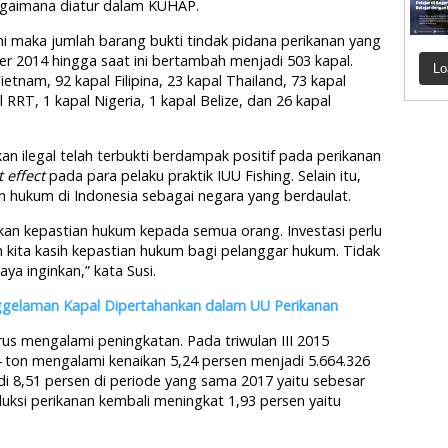
agaimana diatur dalam KUHAP.
i maka jumlah barang bukti tindak pidana perikanan yang
r 2014 hingga saat ini bertambah menjadi 503 kapal.
Lo
Vietnam, 92 kapal Filipina, 23 kapal Thailand, 73 kapal
 RRT, 1 kapal Nigeria, 1 kapal Belize, dan 26 kapal
an ilegal telah terbukti berdampak positif pada perikanan
 effect
pada para pelaku praktik IUU Fishing. Selain itu,
n hukum di Indonesia sebagai negara yang berdaulat.
an kepastian hukum kepada semua orang. Investasi perlu
 kita kasih kepastian hukum bagi pelanggar hukum. Tidak
aya inginkan,” kata Susi.
ggelaman Kapal Dipertahankan dalam UU Perikanan
us mengalami peningkatan. Pada triwulan III 2015
4 ton mengalami kenaikan 5,24 persen menjadi 5.664.326
di 8,51 persen di periode yang sama 2017 yaitu sebesar
oduksi perikanan kembali meningkat 1,93 persen yaitu