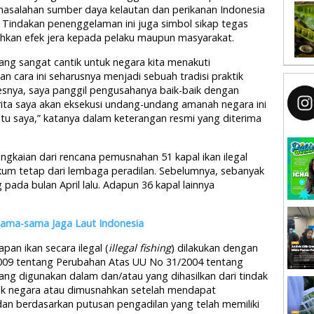
rmasalahan sumber daya kelautan dan perikanan Indonesia
Tindakan penenggelaman ini juga simbol sikap tegas
kan efek jera kepada pelaku maupun masyarakat.
yang sangat cantik untuk negara kita menakuti
n cara ini seharusnya menjadi sebuah tradisi praktik
snya, saya panggil pengusahanya baik-baik dengan
rita saya akan eksekusi undang-undang amanah negara ini
tu saya,” katanya dalam keterangan resmi yang diterima
ngkaian dari rencana pemusnahan 51 kapal ikan ilegal
kum tetap dari lembaga peradilan. Sebelumnya, sebanyak
 pada bulan April lalu. Adapun 36 kapal lainnya
rsama-sama Jaga Laut Indonesia
an ikan secara ilegal (
illegal fishing
) dilakukan dengan
009 tentang Perubahan Atas UU No 31/2004 tentang
yang digunakan dalam dan/atau yang dihasilkan dari tindak
uk negara atau dimusnahkan setelah mendapat
dan berdasarkan putusan pengadilan yang telah memiliki