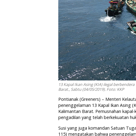
13 Kapal Ikan Asing (KIA) ilegal berbender
Barat., Sabtu (04/05/2019). Foto: KKP
Pontianak (Greeners) – Menteri Kelaut
penenggelaman 13 Kapal Ikan Asing (KI
Kalimantan Barat. Pemusnahan kapal-k
pengadilan yang telah berkekuatan hu
Susi yang juga komandan Satuan Tuga
115) mengatakan bahwa penenggelama