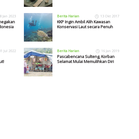
8 Jan 2023
Berita Harian
13 Okt 2017
enegakan
KKP Ingin Ambil Alih Kawasan
donesia
Konservasi Laut secara Penuh
31 Jul 2022
Berita Harian
16 Jan 2019
Pascabencana Sulteng, Korban
t!
Selamat Mulai Memulihkan Diri