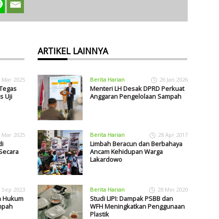
ARTIKEL LAINNYA
 Mar 2025
Berita Harian
26 Jan 2026
 Tegas
Menteri LH Desak DPRD Perkuat
 Uji
Anggaran Pengelolaan Sampah
 Mar 2025
Berita Harian
28 Apr 2017
i
Limbah Beracun dan Berbahaya
 Secara
Ancam Kehidupan Warga
Lakardowo
 Sep 2023
Berita Harian
28 Mei 2020
n Hukum
Studi LIPI: Dampak PSBB dan
mpah
WFH Meningkatkan Penggunaan
Plastik