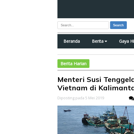
Search
Beranda
Berita
Gaya H
Berita Harian
Menteri Susi Tenggel
Vietnam di Kalimant
Diposting pada 5 Mei 2019