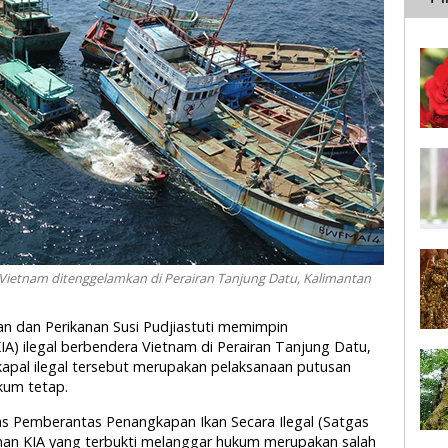
a Vietnam ditenggelamkan di Perairan Tanjung Datu, Kalimantan
an dan Perikanan Susi Pudjiastuti memimpin
A) ilegal berbendera Vietnam di Perairan Tanjung Datu,
apal ilegal tersebut merupakan pelaksanaan putusan
kum tetap.
s Pemberantas Penangkapan Ikan Secara Ilegal (Satgas
n KIA yang terbukti melanggar hukum merupakan salah