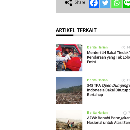
ARTIKEL TERKAIT
Berita Harian
14
Menteri LH Bakal Tindak
Kendaraan yang Tak Lolos
Emisi
Berita Harian
11
343 TPA
Open Dumping
d
Indonesia Bakal Ditutup
Bertahap
Berita Harian
7
AZWI: Benahi Penegaka
Nasional untuk Atasi Sa