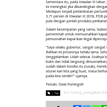
Sementara itu, pada triwulan III tahun
ini meningkat jika dibandingkan dengan
Meskipun terjadi perlambatan pertumbu
3,71 persen di triwulan III 2018, PDB 
pula dengan jumlah produksi perikanan
Dalam kesempatan yang sama, Gubernu
pemerintah untuk memusnahkan kapal 
pemusnahan kapal ikan ilegal dipercep
“Saya selaku gubernur, sangat sanga
Bahkan ini prosesnya terlalu lama. S
tenggelamkan. Udah selesai. Soalnya be
bukti dan tidak langsung dimusnahkan,
sudah dalam kondisi itu (rusak), mereka
aturan kan kita yang buat, masa berha
pada kita sendiri?” ujarnya.
Penulis: Dewi Purningsih
IUU Fishing
,
penegakan hu