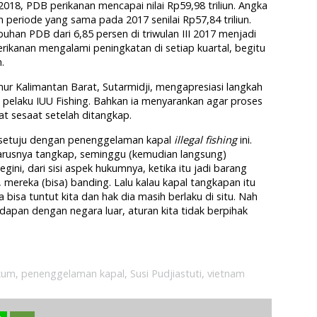
 2018, PDB perikanan mencapai nilai Rp59,98 triliun. Angka
 periode yang sama pada 2017 senilai Rp57,84 triliun.
han PDB dari 6,85 persen di triwulan III 2017 menjadi
perikanan mengalami peningkatan di setiap kuartal, begitu
.
r Kalimantan Barat, Sutarmidji, mengapresiasi langkah
pelaku IUU Fishing. Bahkan ia menyarankan agar proses
at sesaat setelah ditangkap.
t setuju dengan penenggelaman kapal
illegal fishing
ini.
eharusnya tangkap, seminggu (kemudian langsung)
gini, dari sisi aspek hukumnya, ketika itu jadi barang
 mereka (bisa) banding. Lalu kalau kapal tangkapan itu
 bisa tuntut kita dan hak dia masih berlaku di situ. Nah
dapan dengan negara luar, aturan kita tidak berpihak
kum
,
penenggelaman kapal
,
Susi Pudjiastuti
,
vietnam