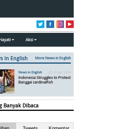
Hayati
Aksi
s In English
More News in English
News in English
21 Apr 2024
Indonesia Struggles to Protect
Banggai cardinalfish
ng Banyak Dibaca
lihan
Tweets
Komentar