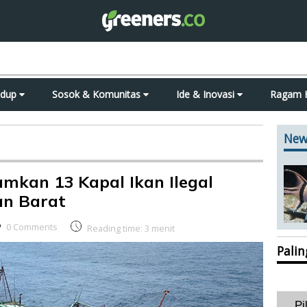
idup
Sosok & Komunitas
Ide & Inovasi
Ragam 
New
amkan 13 Kapal Ikan Ilegal
an Barat
0 Comments
Reading time:
3
menit
Pali
Pi