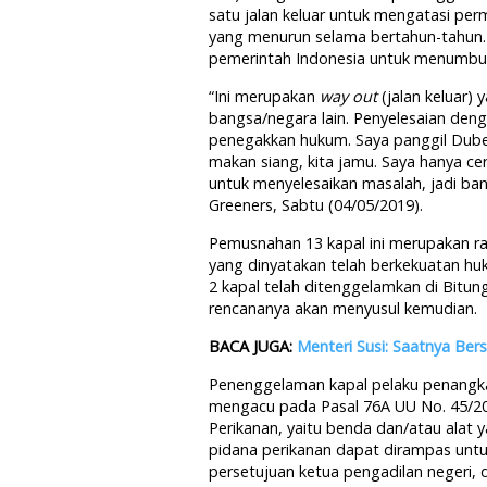
satu jalan keluar untuk mengatasi pe
yang menurun selama bertahun-tahun. 
pemerintah Indonesia untuk menumbuh
“Ini merupakan
way out
(jalan keluar) 
bangsa/negara lain. Penyelesaian denga
penegakkan hukum. Saya panggil Dube
makan siang, kita jamu. Saya hanya ce
untuk menyelesaikan masalah, jadi ban
Greeners, Sabtu (04/05/2019).
Pemusnahan 13 kapal ini merupakan ra
yang dinyatakan telah berkekuatan hu
2 kapal telah ditenggelamkan di Bitung
rencananya akan menyusul kemudian.
BACA JUGA:
Menteri Susi: Saatnya Be
Penenggelaman kapal pelaku penangkap
mengacu pada Pasal 76A UU No. 45/2
Perikanan, yaitu benda dan/atau alat 
pidana perikanan dapat dirampas unt
persetujuan ketua pengadilan negeri, 