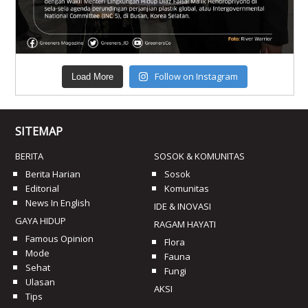
Follow on Instagram
Load More
SITEMAP
BERITA
SOSOK & KOMUNITAS
Berita Harian
Sosok
Editorial
Komunitas
News In English
IDE & INOVASI
GAYA HIDUP
RAGAM HAYATI
Famous Opinion
Flora
Mode
Fauna
Sehat
Fungi
Ulasan
AKSI
Tips