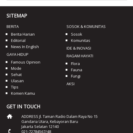
SITEMAP
BERITA
SOSOK & KOMUNITAS
Berita Harian
Sosok
Editorial
Komunitas
News In English
IDE & INOVASI
GAYA HIDUP
RAGAM HAYATI
Famous Opinion
Flora
Mode
Fauna
Sehat
Fungi
Ulasan
AKSI
Tips
Komen Kamu
GET IN TOUCH
ADDRESS Jl. Taman Radio Dalam Raya No 15
Gandaria Utara, Kebayoran Baru
Jakarta Selatan 12140
021-72784567/48