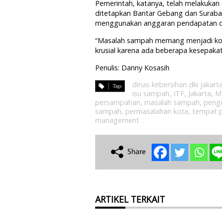
Pemerintah, katanya, telah melakukan 
ditetapkan Bantar Gebang dan Suraba
menggunakan anggaran pendapatan da
“Masalah sampah memang menjadi kond
krusial karena ada beberapa kesepakat
Penulis: Danny Kosasih
dinas kebersihan dki jakart
isu sampah
,
ITF
,
Jakarta
,
M
persampahan
,
masalah sampah
,
peng
sampah
,
permasalahan kota
,
tempat 
management
ARTIKEL TERKAIT