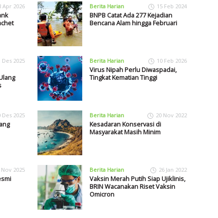
8 Apr 2026
Berita Harian
15 Feb 2024
ank
BNPB Catat Ada 277 Kejadian
chet
Bencana Alam hingga Februari
1 Des 2025
Berita Harian
10 Feb 2026
Virus Nipah Perlu Diwaspadai,
Ulang
Tingkat Kematian Tinggi
s
0 Des 2025
Berita Harian
20 Nov 2022
rang
Kesadaran Konservasi di
Masyarakat Masih Minim
 Nov 2025
Berita Harian
26 Jan 2022
esmi
Vaksin Merah Putih Siap Ujiklinis,
BRIN Wacanakan Riset Vaksin
Omicron