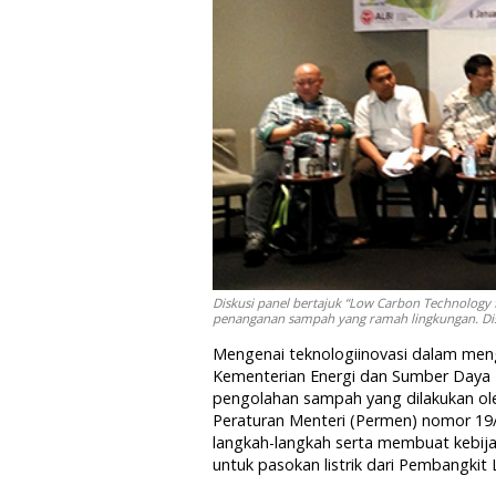
Diskusi panel bertajuk “Low Carbon Technolo
penanganan sampah yang ramah lingkungan. Disku
Mengenai teknologiinovasi dalam me
Kementerian Energi dan Sumber Daya 
pengolahan sampah yang dilakukan ole
Peraturan Menteri (Permen) nomor 19
langkah-langkah serta membuat kebij
untuk pasokan listrik dari Pembangkit