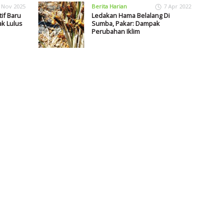
 Nov 2025
Berita Harian
7 Apr 2022
if Baru
Ledakan Hama Belalang Di
k Lulus
Sumba, Pakar: Dampak
Perubahan Iklim