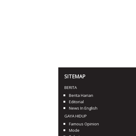
SITEMAP
BERITA
Berita Harian
Editorial
News In English
GAYA HIDUP
Famous Opinion
Mode