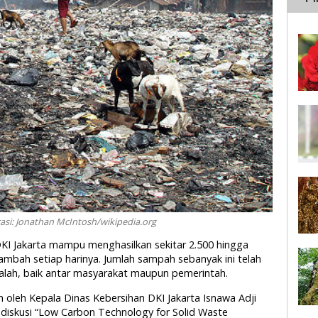
si: Jonathan McIntosh/wikipedia.org
 DKI Jakarta mampu menghasilkan sekitar 2.500 hingga
ambah setiap harinya. Jumlah sampah sebanyak ini telah
lah, baik antar masyarakat maupun pemerintah.
 oleh Kepala Dinas Kebersihan DKI Jakarta Isnawa Adji
iskusi “Low Carbon Technology for Solid Waste