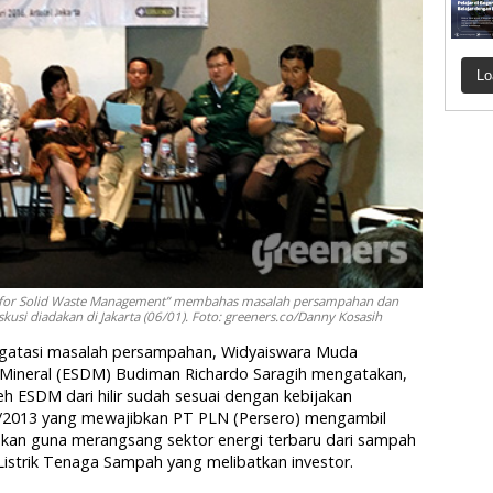
Lo
gy for Solid Waste Management” membahas masalah persampahan dan
si diadakan di Jakarta (06/01). Foto: greeners.co/Danny Kosasih
ngatasi masalah persampahan, Widyaiswara Muda
Mineral (ESDM) Budiman Richardo Saragih mengatakan,
h ESDM dari hilir sudah sesuai dengan kebijakan
/2013 yang mewajibkan PT PLN (Persero) mengambil
akan guna merangsang sektor energi terbaru dari sampah
 Listrik Tenaga Sampah yang melibatkan investor.