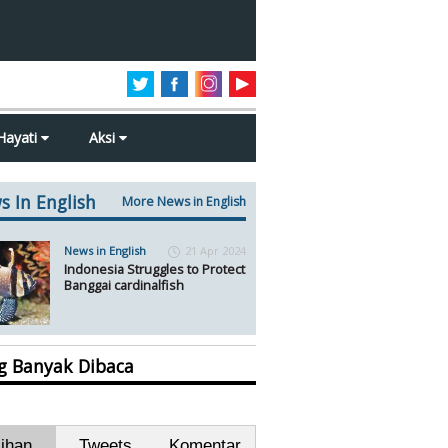
Hayati
Aksi
s In English
More News in English
News in English
21 Apr 2024
Indonesia Struggles to Protect
Banggai cardinalfish
ng Banyak Dibaca
lihan
Tweets
Komentar