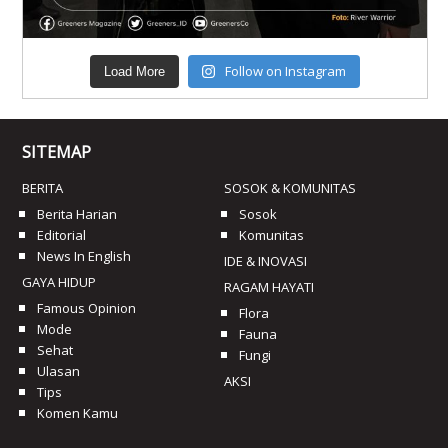
Follow on Instagram
Load More
SITEMAP
BERITA
SOSOK & KOMUNITAS
Berita Harian
Sosok
Editorial
Komunitas
News In English
IDE & INOVASI
GAYA HIDUP
RAGAM HAYATI
Famous Opinion
Flora
Mode
Fauna
Sehat
Fungi
Ulasan
AKSI
Tips
Komen Kamu