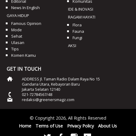
Editorial
Komunitas
News In English
IDE & INOVASI
GAYA HIDUP
RAGAM HAYATI
Famous Opinion
Flora
Mode
Fauna
Sehat
Fungi
Ulasan
AKSI
Tips
Komen Kamu
GET IN TOUCH
ADDRESS Jl. Taman Radio Dalam Raya No 15
Gandaria Utara, Kebayoran Baru
Jakarta Selatan 12140
021-72784567/48
redaksi@greenersmagz.com
© Copyright 2026, All Rights Reserved
Home
Terms of Use
Privacy Policy
About Us