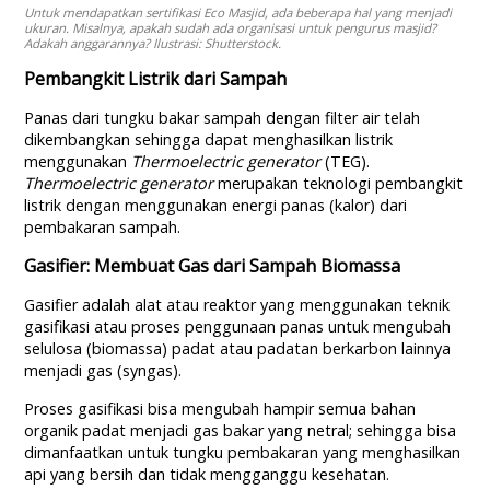
Untuk mendapatkan sertifikasi Eco Masjid, ada beberapa hal yang menjadi
ukuran. Misalnya, apakah sudah ada organisasi untuk pengurus masjid?
Adakah anggarannya? Ilustrasi: Shutterstock.
Pembangkit Listrik dari Sampah
Panas dari tungku bakar sampah dengan filter air telah
dikembangkan sehingga dapat menghasilkan listrik
menggunakan
Thermoelectric generator
(TEG).
Thermoelectric generator
merupakan teknologi pembangkit
listrik dengan menggunakan energi panas (kalor) dari
pembakaran sampah.
Gasifier: Membuat Gas dari Sampah Biomassa
Gasifier adalah alat atau reaktor yang menggunakan teknik
gasifikasi atau proses penggunaan panas untuk mengubah
selulosa (biomassa) padat atau padatan berkarbon lainnya
menjadi gas (syngas).
Proses gasifikasi bisa mengubah hampir semua bahan
organik padat menjadi gas bakar yang netral; sehingga bisa
dimanfaatkan untuk tungku pembakaran yang menghasilkan
api yang bersih dan tidak mengganggu kesehatan.