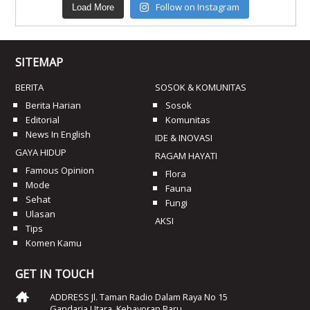
Follow on Instagram
Load More
SITEMAP
BERITA
SOSOK & KOMUNITAS
Berita Harian
Sosok
Editorial
Komunitas
News In English
IDE & INOVASI
GAYA HIDUP
RAGAM HAYATI
Famous Opinion
Flora
Mode
Fauna
Sehat
Fungi
Ulasan
AKSI
Tips
Komen Kamu
GET IN TOUCH
ADDRESS Jl. Taman Radio Dalam Raya No 15
Gandaria Utara, Kebayoran Baru