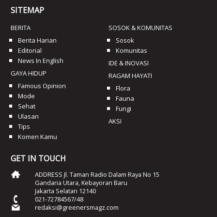
SITEMAP
BERITA
SOSOK & KOMUNITAS
Berita Harian
Sosok
Editorial
Komunitas
News In English
IDE & INOVASI
GAYA HIDUP
RAGAM HAYATI
Famous Opinion
Flora
Mode
Fauna
Sehat
Fungi
Ulasan
AKSI
Tips
Komen Kamu
GET IN TOUCH
ADDRESS Jl. Taman Radio Dalam Raya No 15
Gandaria Utara, Kebayoran Baru
Jakarta Selatan 12140
021-72784567/48
redaksi@greenersmagz.com