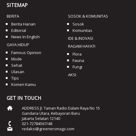
SITEMAP
BERITA
SOSOK & KOMUNITAS
Berita Harian
Sosok
Editorial
Komunitas
News In English
IDE & INOVASI
GAYA HIDUP
RAGAM HAYATI
Famous Opinion
Flora
Mode
Fauna
Sehat
Fungi
Ulasan
AKSI
Tips
Komen Kamu
GET IN TOUCH
ADDRESS Jl. Taman Radio Dalam Raya No 15
Gandaria Utara, Kebayoran Baru
Jakarta Selatan 12140
021-72784567/48
redaksi@greenersmagz.com