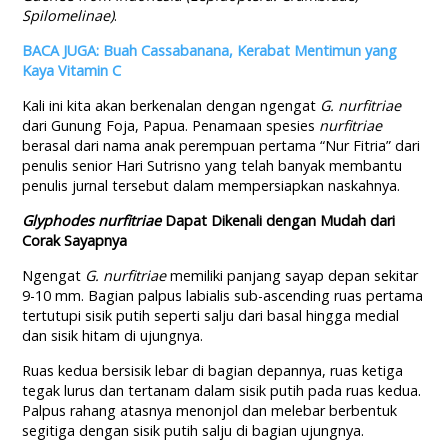
Spilomelinae)
.
BACA JUGA: Buah Cassabanana, Kerabat Mentimun yang
Kaya Vitamin C
Kali ini kita akan berkenalan dengan ngengat
G. nurfitriae
dari Gunung Foja, Papua. Penamaan spesies
nurfitriae
berasal dari nama anak perempuan pertama “Nur Fitria” dari
penulis senior Hari Sutrisno yang telah banyak membantu
penulis jurnal tersebut dalam mempersiapkan naskahnya.
Glyphodes nurfitriae
Dapat Dikenali dengan Mudah dari
Corak Sayapnya
Ngengat
G. nurfitriae
memiliki panjang sayap depan sekitar
9-10 mm. Bagian palpus labialis sub-ascending ruas pertama
tertutupi sisik putih seperti salju dari basal hingga medial
dan sisik hitam di ujungnya.
Ruas kedua bersisik lebar di bagian depannya, ruas ketiga
tegak lurus dan tertanam dalam sisik putih pada ruas kedua.
Palpus rahang atasnya menonjol dan melebar berbentuk
segitiga dengan sisik putih salju di bagian ujungnya.