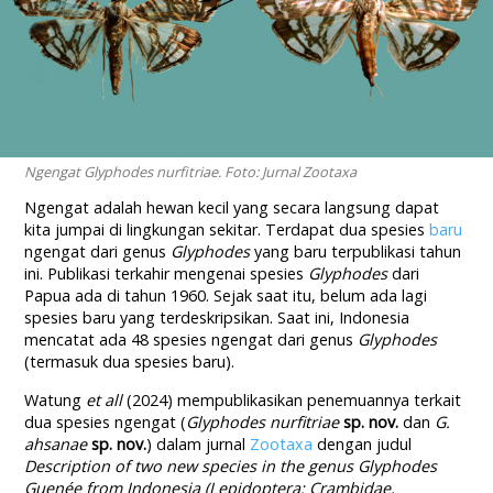
Ngengat Glyphodes nurfitriae. Foto: Jurnal Zootaxa
Ngengat adalah hewan kecil yang secara langsung dapat
kita jumpai di lingkungan sekitar. Terdapat dua spesies
baru
ngengat dari genus
Glyphodes
yang baru terpublikasi tahun
ini. Publikasi terkahir mengenai spesies
Glyphodes
dari
Papua ada di tahun 1960. Sejak saat itu, belum ada lagi
spesies baru yang terdeskripsikan. Saat ini, Indonesia
mencatat ada 48 spesies ngengat dari genus
Glyphodes
(termasuk dua spesies baru).
Watung
et all
(2024) mempublikasikan penemuannya terkait
dua spesies ngengat (
Glyphodes nurfitriae
sp. nov.
dan
G.
ahsanae
sp. nov.
) dalam jurnal
Zootaxa
dengan judul
Description of two new species in the genus Glyphodes
Guenée from Indonesia (Lepidoptera: Crambidae,