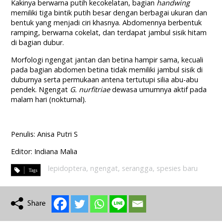
Kakinya berwarna putih kecokelatan, bagian
handwing
memiliki tiga bintik putih besar dengan berbagai ukuran dan
bentuk yang menjadi ciri khasnya. Abdomennya berbentuk
ramping, berwarna cokelat, dan terdapat jambul sisik hitam
di bagian dubur.
Morfologi ngengat jantan dan betina hampir sama, kecuali
pada bagian abdomen betina tidak memiliki jambul sisik di
duburnya serta permukaan antena tertutupi silia abu-abu
pendek. Ngengat
G. nurfitriae
dewasa umumnya aktif pada
malam hari (nokturnal).
Penulis: Anisa Putri S
Editor: Indiana Malia
lepidoptera
,
ngengat
,
serangga
,
spesies baru