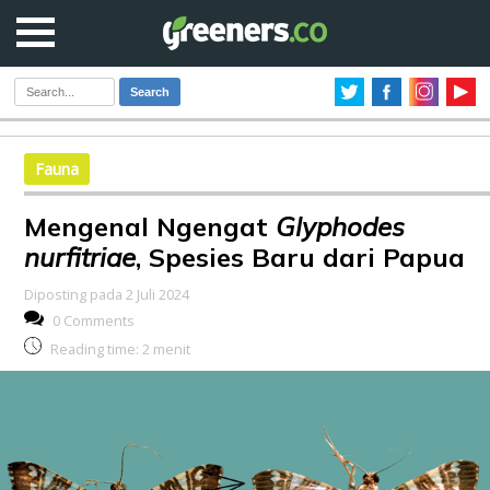
Search
Fauna
Mengenal Ngengat
Glyphodes
nurfitriae
, Spesies Baru dari Papua
Diposting pada 2 Juli 2024
0 Comments
Reading time:
2
menit