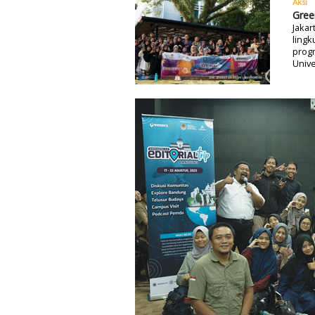
Aksi
Gree
Jakar
lingk
progr
Unive