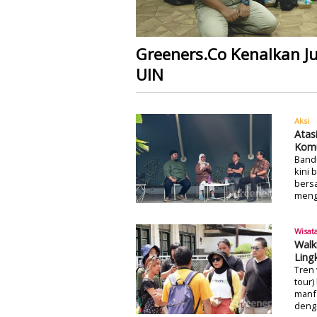
Greeners.Co Kenalkan J
UIN
Aksi
Atas
Komu
Band
kini 
bersa
meng
Wisat
Walk
Ling
Tren 
tour)
manfa
deng