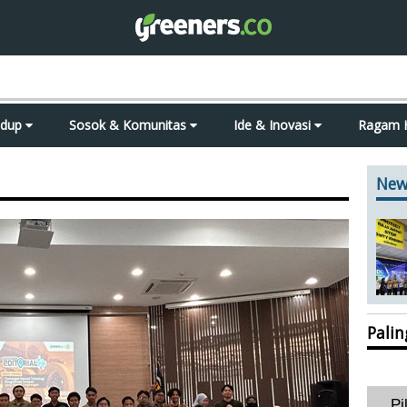
idup
Sosok & Komunitas
Ide & Inovasi
Ragam 
New
Pali
Pi