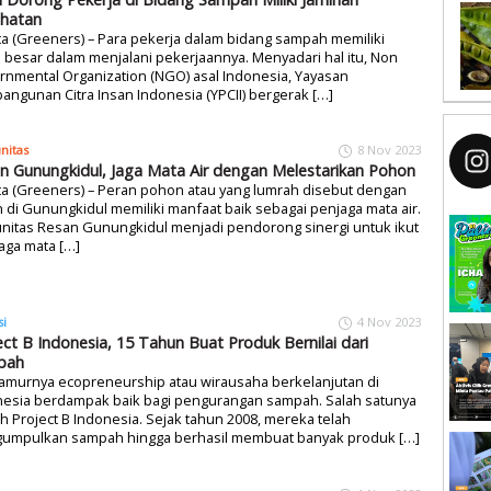
hatan
ta (Greeners) – Para pekerja dalam bidang sampah memiliki
o besar dalam menjalani pekerjaannya. Menyadari hal itu, Non
nmental Organization (NGO) asal Indonesia, Yayasan
ngunan Citra Insan Indonesia (YPCII) bergerak […]
nitas
8 Nov 2023
n Gunungkidul, Jaga Mata Air dengan Melestarikan Pohon
ta (Greeners) – Peran pohon atau yang lumrah disebut dengan
 di Gunungkidul memiliki manfaat baik sebagai penjaga mata air.
nitas Resan Gunungkidul menjadi pendorong sinergi untuk ikut
aga mata […]
si
4 Nov 2023
ect B Indonesia, 15 Tahun Buat Produk Bernilai dari
pah
amurnya ecopreneurship atau wirausaha berkelanjutan di
nesia berdampak baik bagi pengurangan sampah. Salah satunya
h Project B Indonesia. Sejak tahun 2008, mereka telah
umpulkan sampah hingga berhasil membuat banyak produk […]