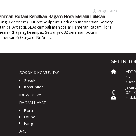
21 Agu 2023
eniman Botani Kenalkan Ragam Flora Melalui Lukisan
ng (Greeners) – NuArt Sculpture Park dan Indonesian Society
tanical Artist (IDSBA) kembali menggelar Pameran Ragam Flora
esia (RFI) yang keempat. Sebanyak 32 seniman botani
merkan 60 karya di NuArt […]
GET IN T
ADDRE
SOSOK & KOMUNITAS
15
Sosok
Ganda
Komunitas
Jakar
021-7
IDE & INOVASI
reda
RAGAM HAYATI
Flora
Fauna
Fungi
AKSI