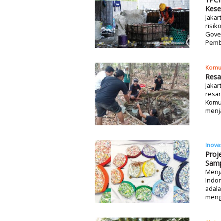
Kese
Jakar
risik
Gover
Pemba
Komu
Resa
Jakar
resan
Komu
menj
Inova
Proj
Sam
Menj
Indo
adala
meng