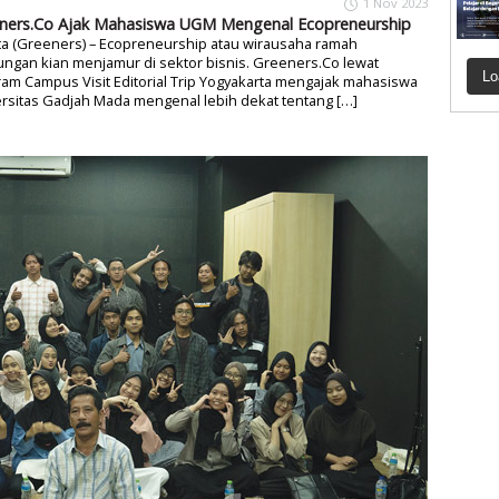
1 Nov 2023
ners.Co Ajak Mahasiswa UGM Mengenal Ecopreneurship
ta (Greeners) – Ecopreneurship atau wirausaha ramah
ungan kian menjamur di sektor bisnis. Greeners.Co lewat
Lo
am Campus Visit Editorial Trip Yogyakarta mengajak mahasiswa
rsitas Gadjah Mada mengenal lebih dekat tentang […]