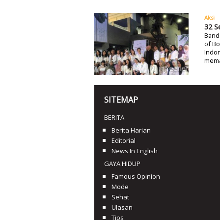
Aksi
32 S
Bandu
of Bo
Indon
mema
SITEMAP
BERITA
Berita Harian
Editorial
News In English
GAYA HIDUP
Famous Opinion
Mode
Sehat
Ulasan
Tips