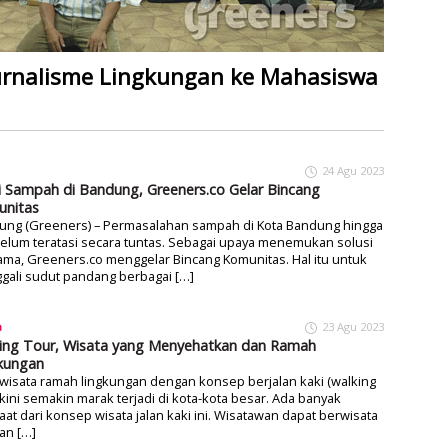
urnalisme Lingkungan ke Mahasiswa
24 Agu 2023
i Sampah di Bandung, Greeners.co Gelar Bincang
nitas
ung (Greeners) – Permasalahan sampah di Kota Bandung hingga
belum teratasi secara tuntas. Sebagai upaya menemukan solusi
ma, Greeners.co menggelar Bincang Komunitas. Hal itu untuk
gali sudut pandang berbagai […]
a
23 Agu 2023
ing Tour, Wisata yang Menyehatkan dan Ramah
kungan
wisata ramah lingkungan dengan konsep berjalan kaki (walking
 kini semakin marak terjadi di kota-kota besar. Ada banyak
at dari konsep wisata jalan kaki ini. Wisatawan dapat berwisata
an […]