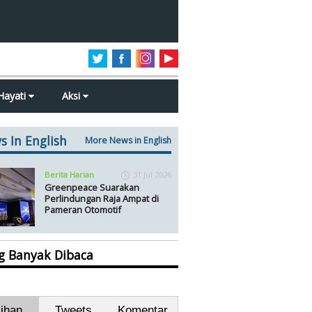
Hayati
Aksi
s In English
More News in English
Berita Harian
31 Jul 2026
Greenpeace Suarakan
Perlindungan Raja Ampat di
Pameran Otomotif
ng Banyak Dibaca
lihan
Tweets
Komentar