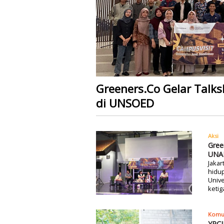
Greeners.Co Gelar Talk
di UNSOED
Aksi
Gree
UNA
Jaka
hidu
Unive
ketig
Komu
YPCI