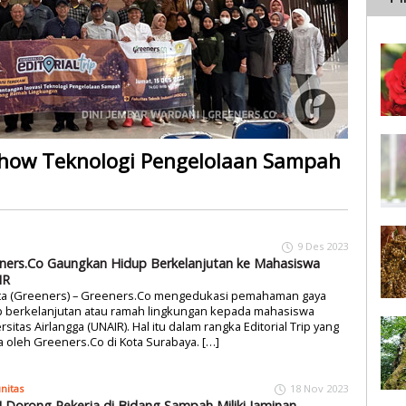
show Teknologi Pengelolaan Sampah
9 Des 2023
ners.Co Gaungkan Hidup Berkelanjutan ke Mahasiswa
IR
rta (Greeners) – Greeners.Co mengedukasi pemahaman gaya
p berkelanjutan atau ramah lingkungan kepada mahasiswa
rsitas Airlangga (UNAIR). Hal itu dalam rangka Editorial Trip yang
a oleh Greeners.Co di Kota Surabaya. […]
nitas
18 Nov 2023
I Dorong Pekerja di Bidang Sampah Miliki Jaminan