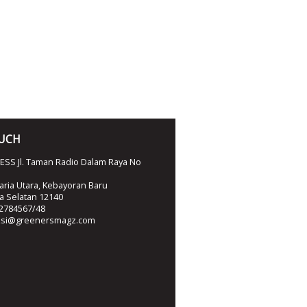
OUCH
SS Jl. Taman Radio Dalam Raya No
ria Utara, Kebayoran Baru
ta Selatan 12140
2784567/48
ksi@greenersmagz.com