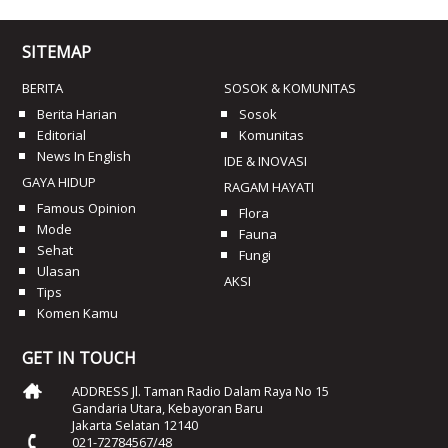
SITEMAP
BERITA
SOSOK & KOMUNITAS
Berita Harian
Sosok
Editorial
Komunitas
News In English
IDE & INOVASI
GAYA HIDUP
RAGAM HAYATI
Famous Opinion
Flora
Mode
Fauna
Sehat
Fungi
Ulasan
AKSI
Tips
Komen Kamu
GET IN TOUCH
ADDRESS Jl. Taman Radio Dalam Raya No 15
Gandaria Utara, Kebayoran Baru
Jakarta Selatan 12140
021-72784567/48