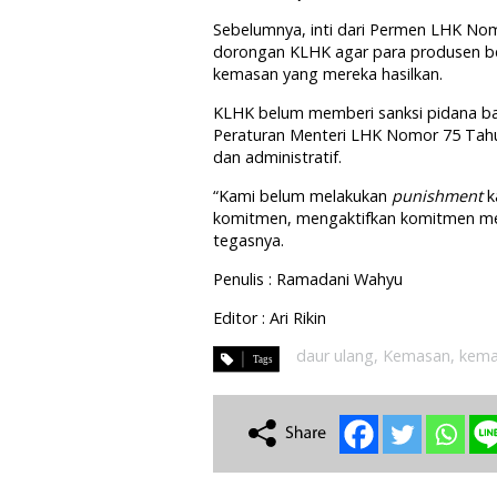
Sebelumnya, inti dari Permen LHK No
dorongan KLHK agar para produsen 
kemasan yang mereka hasilkan.
KLHK belum memberi sanksi pidana bag
Peraturan Menteri LHK Nomor 75 Tahun
dan administratif.
“Kami belum melakukan
punishment
k
komitmen, mengaktifkan komitmen me
tegasnya.
Penulis : Ramadani Wahyu
Editor : Ari Rikin
daur ulang
,
Kemasan
,
kema