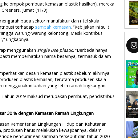
ang kelompok pembuat kemasan plastik hasilkan), mereka
 Greeners, Jumat (11/3).
engarah pada sektor manufaktur dan ritel skala
tribusi terhadap
sampah kemasan
. “Kebijakan ini sulit
hingga warung-warung kelontong. Meski kontribusi
ar,” ungkapnya.
kerap menggunakan
single use plastic
. “Berbeda hanya
 pasti memperhatikan nama besarnya, termasuk dalam
perhatikan desain kemasan plastik sebelum akhirnya
rodusen plastik kemasan, terutama produsen skala
 menggunakan bahan yang lebih ramah lingkungan.
Tahun 2019 maksud merupakan pembuat, pendistribusi
sar 30 % dengan Kemasan Ramah Lingkungan
masan Kementerian Lingkungan Hidup dan Kehutanan
an, produsen harus melakukan kewajibannya, dalam
riode pengurangan sampah tersebut dari tahun 2020-