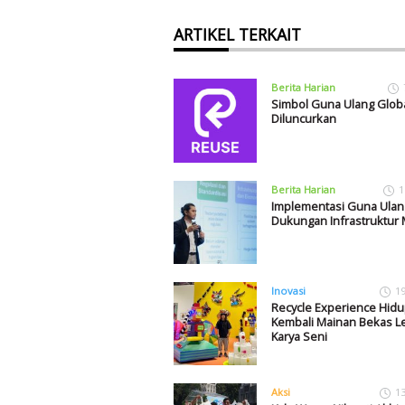
ARTIKEL TERKAIT
Berita Harian
Simbol Guna Ulang Glob
Diluncurkan
Berita Harian
1
Implementasi Guna Ulan
Dukungan Infrastruktur
Inovasi
1
Recycle Experience Hid
Kembali Mainan Bekas L
Karya Seni
Aksi
1