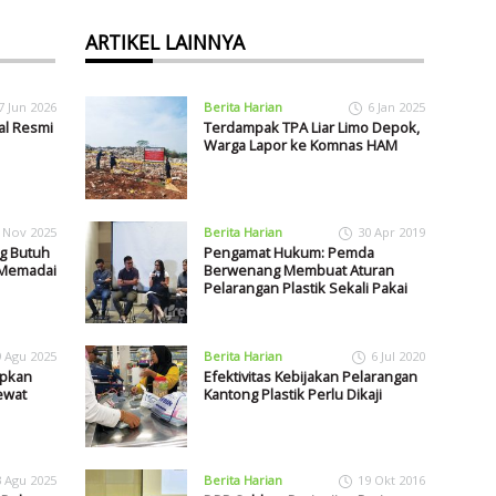
ARTIKEL LAINNYA
7 Jun 2026
Berita Harian
6 Jan 2025
al Resmi
Terdampak TPA Liar Limo Depok,
Warga Lapor ke Komnas HAM
 Nov 2025
Berita Harian
30 Apr 2019
g Butuh
Pengamat Hukum: Pemda
 Memadai
Berwenang Membuat Aturan
Pelarangan Plastik Sekali Pakai
9 Agu 2025
Berita Harian
6 Jul 2020
upkan
Efektivitas Kebijakan Pelarangan
ewat
Kantong Plastik Perlu Dikaji
3 Agu 2025
Berita Harian
19 Okt 2016