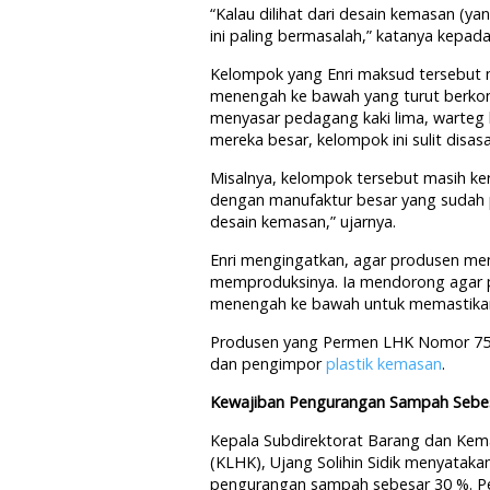
“Kalau dilihat dari desain kemasan (y
ini paling bermasalah,” katanya kepada
Kelompok yang Enri maksud tersebut m
menengah ke bawah yang turut berkon
menyasar pedagang kaki lima, warteg 
mereka besar, kelompok ini sulit disas
Misalnya, kelompok tersebut masih 
dengan manufaktur besar yang sudah
desain kemasan,” ujarnya.
Enri mengingatkan, agar produsen mem
memproduksinya. Ia mendorong agar p
menengah ke bawah untuk memastikan
Produsen yang Permen LHK Nomor 75 
dan pengimpor
plastik kemasan
.
Kewajiban Pengurangan Sampah Sebe
Kepala Subdirektorat Barang dan Ke
(KLHK), Ujang Solihin Sidik menyatak
pengurangan sampah sebesar 30 %. Pe