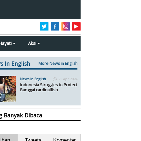
Hayati
Aksi
s In English
More News in English
News in English
21 Apr 2024
Indonesia Struggles to Protect
Banggai cardinalfish
ng Banyak Dibaca
lihan
Tweets
Komentar