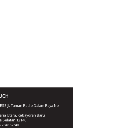
OUCH
SS Jl. Taman Radio Dalam Raya No
ria Utara, Kebayoran Baru
ta Selatan 12140
2784567/48