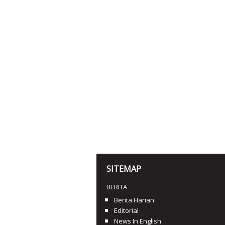
SITEMAP
BERITA
Berita Harian
Editorial
News In English