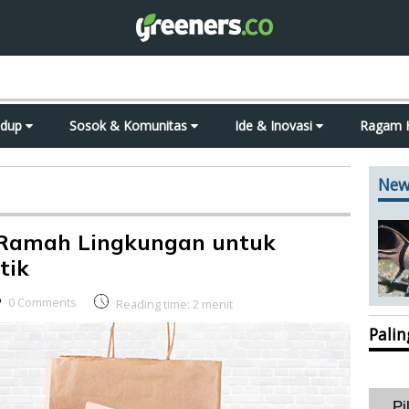
idup
Sosok & Komunitas
Ide & Inovasi
Ragam 
New
Ramah Lingkungan untuk
tik
0 Comments
Reading time:
2
menit
Pali
Pi