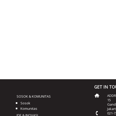
GET IN T
ADDRE
SOSOK & KOMUNITAS
15
Sosok
Ganda
Komunitas
Jakar
021-7
IDE & INOVASI