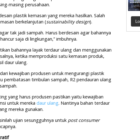
asing-masing perusahaan.
sain plastik kemasan yang mereka hasilkan. Salah
masan berkelanjutan (
sustainability design
).
Lo
gar tak jadi sampah. Harus berdesain agar bahannya
 hancur saja di lingkungan,” imbuhnya.
stikan bahannya layak terdaur ulang dan menggunakan
Misalnya, ketika memproduksi satu kemasan produk,
l daur ulang.
dari kewajiban produsen untuk mengurangi plastik
itu pembatasan timbulan sampah, R2 pendauran ulang
 sampah.
ing yang harus produsen pastikan yaitu kewajiban
msi untuk mereka
daur ulang
. Nantinya bahan terdaur
yang mereka gunakan.
 sinilah ujian sesungguhnya untuk
post consumer
ucapnya.
ratif