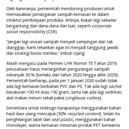
Oleh karenanya, pemerintah mendorong produsen untuk
memasukkan penanganan sampah kemasan ke dalam
struktur pembiayaan produksi. Artinya, bukan lagi sekadar
bergantung dari dana-dana dari luar, seperti
corporate
social responsibility
(CSR).
“Jangan lagi urusan sampah menjadi sampingan dan tak
dianggap. Kami tekankan agar ini menjadi tanggung jawab
dan strategi bisnis mereka,” imbuh Ujang.
Masih mengacu pada Permen LHK Nomor 75 Tahun 2019,
perusahaan harus menargetkan pengurangan sampah
sebanyak 30 % (berlaku dari tahun 2020 hingga akhir 2029).
Pemerintah berharap, pada per 1 Januari 2030 sudah tidak
ada lagi kemasan berbahan PVC dan PS. Tak ada lagi
sachet
berukuran <50 ml atau <50 gram, serta tak ada lagi sedotan,
alat makan minum sekali pakai (
singleuse cutlery
).
Sementara untuk redesign harapannya menggunakan bahan
hasil daur ulang mencapai (50%
recycled content
). Selain itu
penghilangan label dan
seal plastic
, menggunakan bahan
monolayer, warna kemasan minuman produk PET berwarna