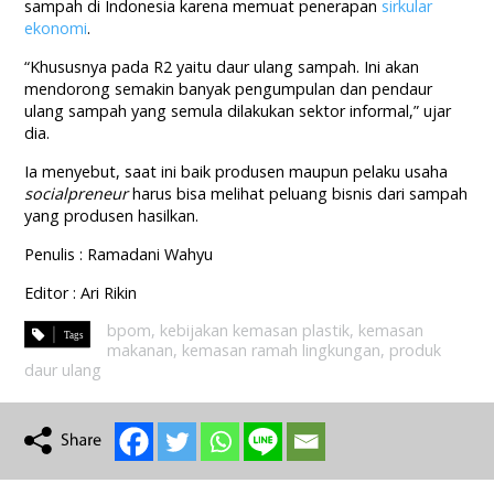
sampah di Indonesia karena memuat penerapan
sirkular
ekonomi
.
“Khususnya pada R2 yaitu daur ulang sampah. Ini akan
mendorong semakin banyak pengumpulan dan pendaur
ulang sampah yang semula dilakukan sektor informal,” ujar
dia.
Ia menyebut, saat ini baik produsen maupun pelaku usaha
socialpreneur
harus bisa melihat peluang bisnis dari sampah
yang produsen hasilkan.
Penulis : Ramadani Wahyu
Editor : Ari Rikin
bpom
,
kebijakan kemasan plastik
,
kemasan
makanan
,
kemasan ramah lingkungan
,
produk
daur ulang