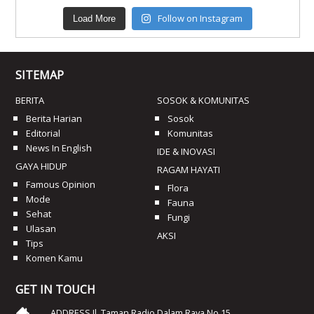
Follow on Instagram
Load More
SITEMAP
BERITA
SOSOK & KOMUNITAS
Berita Harian
Sosok
Editorial
Komunitas
News In English
IDE & INOVASI
GAYA HIDUP
RAGAM HAYATI
Famous Opinion
Flora
Mode
Fauna
Sehat
Fungi
Ulasan
AKSI
Tips
Komen Kamu
GET IN TOUCH
ADDRESS Jl. Taman Radio Dalam Raya No 15