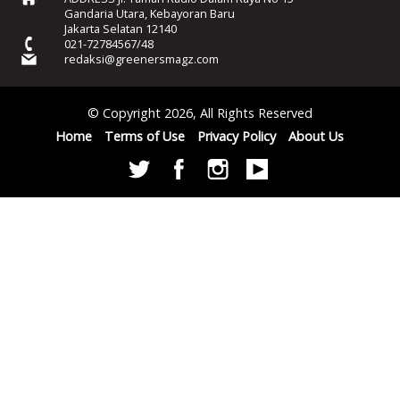
Gandaria Utara, Kebayoran Baru
Jakarta Selatan 12140
021-72784567/48
redaksi@greenersmagz.com
© Copyright 2026, All Rights Reserved
Home
Terms of Use
Privacy Policy
About Us