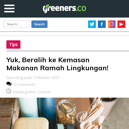
Search
Tips
Yuk, Beralih ke Kemasan
Makanan Ramah Lingkungan!
Diposting pada 7 Oktober 2022
0 Comments
Reading time:
3
menit