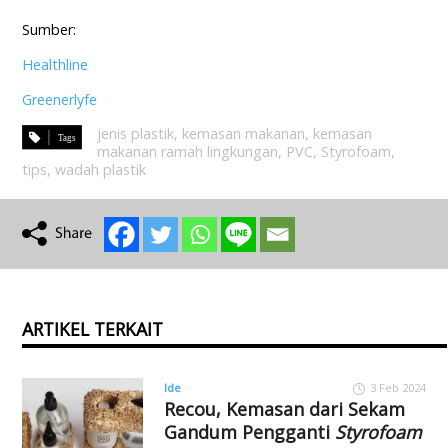
Sumber:
Healthline
Greenerlyfe
jenis plastik
,
kemasan makanan
,
kemasan
makanan ramah lingkungan
,
PVC
,
Styrofoam
,
tips
,
wadah plastik
ARTIKEL TERKAIT
Ide
3 Feb 2024
Recou, Kemasan dari Sekam
Gandum Pengganti
Styrofoam