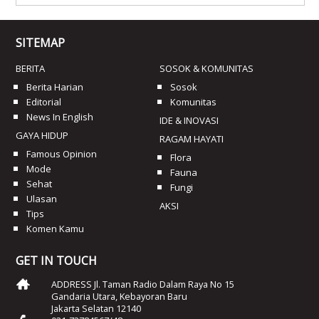
SITEMAP
BERITA
SOSOK & KOMUNITAS
Berita Harian
Sosok
Editorial
Komunitas
News In English
IDE & INOVASI
GAYA HIDUP
RAGAM HAYATI
Famous Opinion
Flora
Mode
Fauna
Sehat
Fungi
Ulasan
AKSI
Tips
Komen Kamu
GET IN TOUCH
ADDRESS Jl. Taman Radio Dalam Raya No 15
Gandaria Utara, Kebayoran Baru
Jakarta Selatan 12140