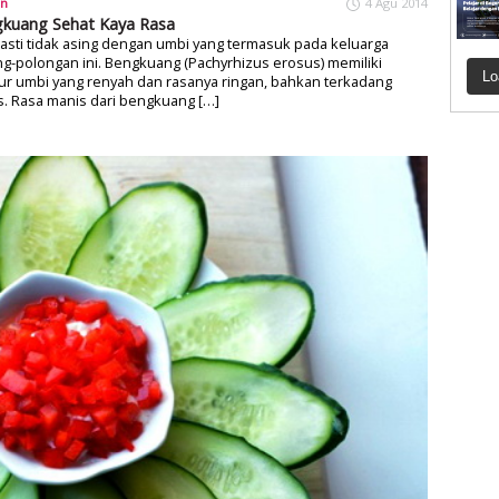
an
4 Agu 2014
kuang Sehat Kaya Rasa
pasti tidak asing dengan umbi yang termasuk pada keluarga
g-polongan ini. Bengkuang (Pachyrhizus erosus) memiliki
Lo
ur umbi yang renyah dan rasanya ringan, bahkan terkadang
. Rasa manis dari bengkuang […]