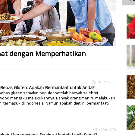
ehat dengan Memperhatikan
24 Feb 2021
 Bebas Gluten: Apakah Bermanfaat untuk Anda?
bebas gluten semakin populer setelah banyak selebriti
ywood mengaku melakukannya. Banyak orang meniru melakukan
ini termasuk di Indonesia. Namun apakah diet ini bermanfaat?
7 Mar 2016
rkah Mengonsumsi Daging Mentah Lebih Sehat?