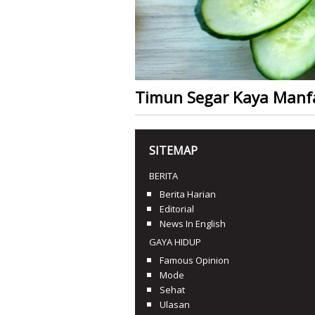
Timun Segar Kaya Manf
SITEMAP
BERITA
Berita Harian
Editorial
News In English
GAYA HIDUP
Famous Opinion
Mode
Sehat
Ulasan