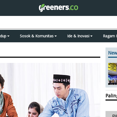
idup
Sosok & Komunitas
Ide & Inovasi
Ragam 
New
Pali
Pi