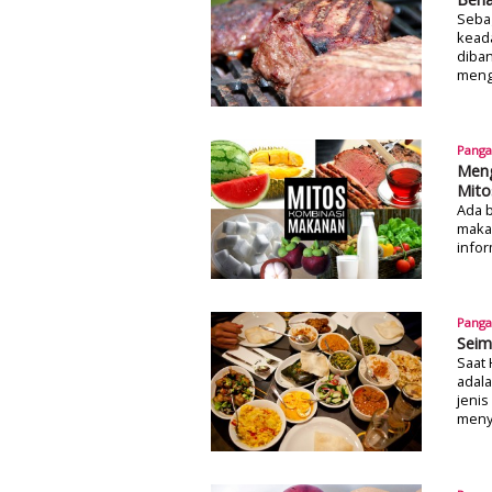
Seba
keada
diba
meng
Pang
Meng
Mito
Ada b
maka
infor
Pang
Seim
Saat 
adala
jeni
meny