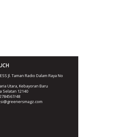
OUCH
SS Jl. Taman Radio Dalam Raya No
ria Utara, Kebayoran Baru
ta Selatan 12140
2784567/48
ksi@greenersmagz.com