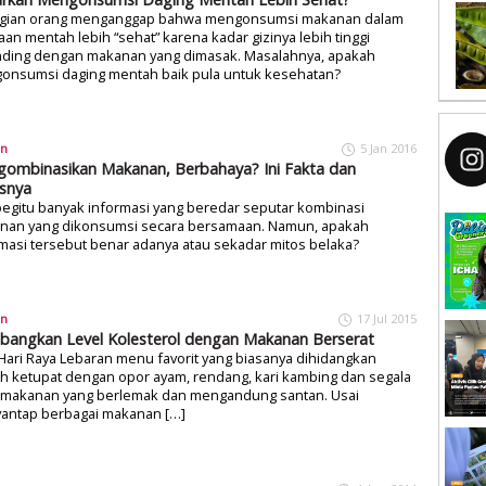
gian orang menganggap bahwa mengonsumsi makanan dalam
an mentah lebih “sehat” karena kadar gizinya lebih tinggi
nding dengan makanan yang dimasak. Masalahnya, apakah
onsumsi daging mentah baik pula untuk kesehatan?
an
5 Jan 2016
ombinasikan Makanan, Berbahaya? Ini Fakta dan
snya
egitu banyak informasi yang beredar seputar kombinasi
nan yang dikonsumsi secara bersamaan. Namun, apakah
masi tersebut benar adanya atau sekadar mitos belaka?
an
17 Jul 2015
bangkan Level Kolesterol dengan Makanan Berserat
Hari Raya Lebaran menu favorit yang biasanya dihidangkan
h ketupat dengan opor ayam, rendang, kari kambing dan segala
s makanan yang berlemak dan mengandung santan. Usai
antap berbagai makanan […]