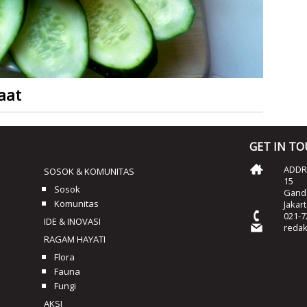
aat
GET IN T
ADDRE
SOSOK & KOMUNITAS
15
Sosok
Ganda
Komunitas
Jakar
021-7
IDE & INOVASI
reda
RAGAM HAYATI
Flora
Fauna
Fungi
AKSI