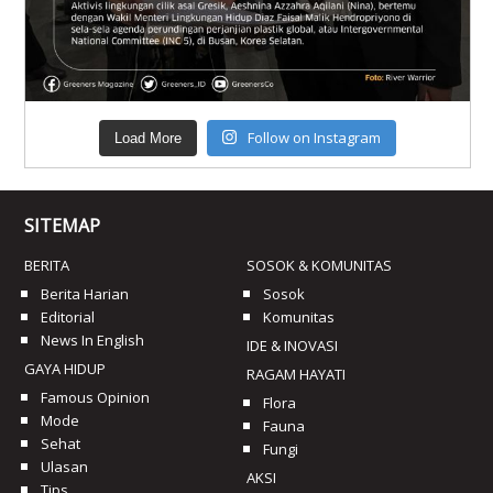
Follow on Instagram
Load More
SITEMAP
BERITA
SOSOK & KOMUNITAS
Berita Harian
Sosok
Editorial
Komunitas
News In English
IDE & INOVASI
GAYA HIDUP
RAGAM HAYATI
Famous Opinion
Flora
Mode
Fauna
Sehat
Fungi
Ulasan
AKSI
Tips