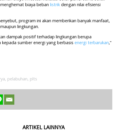
at menghemat biaya beban
listrik
dengan nilai efisiensi
menyebut, program ini akan memberikan banyak manfaat,
l maupun lingkungan.
kan dampak positif terhadap lingkungan berupa
ih kepada sumber energi yang berbasis
energi terbarukan
,”
rya
,
pelabuhan
,
plts
ARTIKEL LAINNYA