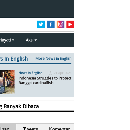
Hayati
Aksi
s In English
More News in English
News in English
21 Apr 2024
Indonesia Struggles to Protect
Banggai cardinalfish
ng Banyak Dibaca
lihan
Tweets
Komentar