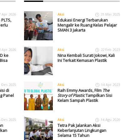
7 Apr 2026
Aksi
31 Mei 2025
 PLTS,
Edukasi Energi Terbarukan
erlu
Mengalir ke Ruang Kelas Pelajar
SMAN 3 Jakarta
2 Apr 2026
Aksi
22 Feb 2023
TD ke
Nina Kembali Surati Jokowi, Kali
Bisa
Ini Terkait Kemasan Plastik
1 Des 2025
Aksi
14 Apr 2023
si di
Raih Emmy Awards, Film
The
g Panel
Story of Plastic
Tampilkan Sisi
Kelam Sampah Plastik
6 Des 2025
Aksi
14 Agu 2020
an
Tetra Pak Jalankan Aksi
dkan
Keberlanjutan Lingkungan
Selama 15 Tahun