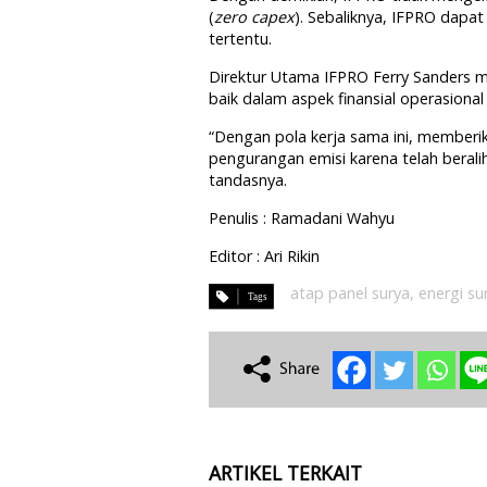
(
zero capex
). Sebaliknya, IFPRO dap
tertentu.
Direktur Utama IFPRO Ferry Sanders 
baik dalam aspek finansial operasiona
“Dengan pola kerja sama ini, memberi
pengurangan emisi karena telah beral
tandasnya.
Penulis : Ramadani Wahyu
Editor : Ari Rikin
atap panel surya
,
energi su
ARTIKEL TERKAIT