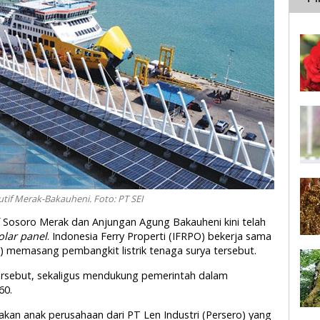
tif Merak-Bakauheni. Foto: PT SEI
if Sosoro Merak dan Anjungan Agung Bakauheni kini telah
olar panel
. Indonesia Ferry Properti (IFRPO) bekerja sama
) memasang pembangkit listrik tenaga surya tersebut.
tersebut, sekaligus mendukung pemerintah dalam
60.
kan anak perusahaan dari PT Len Industri (Persero) yang