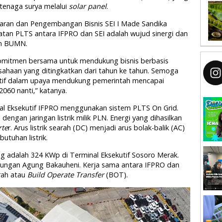
tenaga surya melalui
solar panel
.
aran dan Pengembangan Bisnis SEI I Made Sandika
an PLTS antara IFPRO dan SEI adalah wujud sinergi dan
an BUMN.
omitmen bersama untuk mendukung bisnis berbasis
rusahaan yang ditingkatkan dari tahun ke tahun. Semoga
tif dalam upaya mendukung pemerintah mencapai
2060 nanti,” katanya.
nal Eksekutif IFPRO menggunakan sistem PLTS On Grid.
engan jaringan listrik milik PLN. Energi yang dihasilkan
rte
r. Arus listrik searah (DC) menjadi arus bolak-balik (AC)
utuhan listrik.
g adalah 324 KWp di Terminal Eksekutif Sosoro Merak.
njungan Agung Bakauheni. Kerja sama antara IFPRO dan
rah atau
Build Operate Transfer
(BOT).