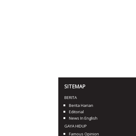
SITEMAP
BERITA
Berita Harian
Editorial
News In English
GAYA HIDUP
Famous Opinion