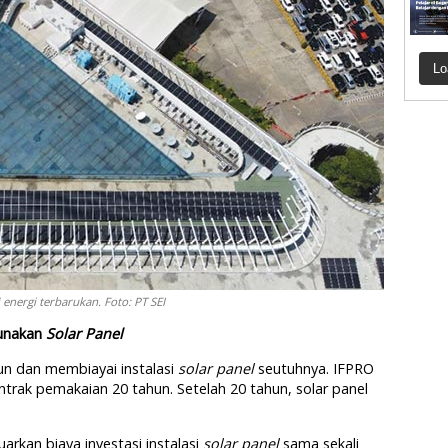
Lo
energi terbarukan. Foto: PT SEI
Gunakan
Solar Panel
n dan membiayai instalasi
solar panel
seutuhnya. IFPRO
ak pemakaian 20 tahun. Setelah 20 tahun, solar panel
rkan biaya investasi instalasi
solar panel
sama sekali