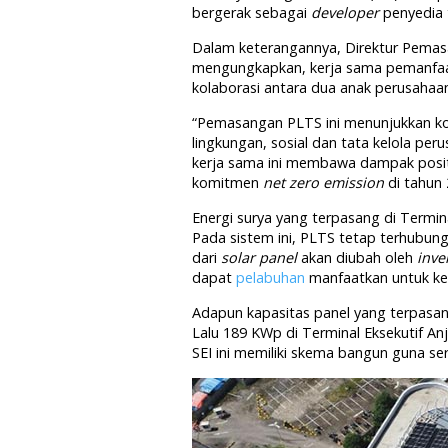
bergerak sebagai
developer
penyedia 
Dalam keterangannya, Direktur Pemas
mengungkapkan, kerja sama pemanfaat
kolaborasi antara dua anak perusaha
“Pemasangan PLTS ini menunjukkan k
lingkungan, sosial dan tata kelola pe
kerja sama ini membawa dampak posi
komitmen
net zero emission
di tahun 
Energi surya yang terpasang di Termi
Pada sistem ini, PLTS tetap terhubung d
dari
solar panel
akan diubah oleh
inve
dapat
pelabuhan
manfaatkan untuk keb
Adapun kapasitas panel yang terpasan
Lalu 189 KWp di Terminal Eksekutif A
SEI ini memiliki skema bangun guna se