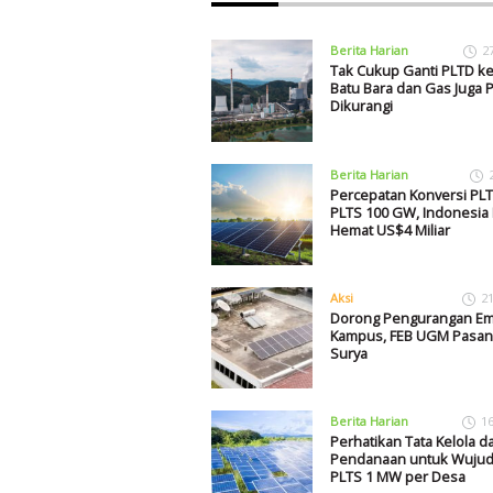
Berita Harian
2
Tak Cukup Ganti PLTD ke
Batu Bara dan Gas Juga P
Dikurangi
Berita Harian
Percepatan Konversi PL
PLTS 100 GW, Indonesia 
Hemat US$4 Miliar
Aksi
2
Dorong Pengurangan Emi
Kampus, FEB UGM Pasan
Surya
Berita Harian
1
Perhatikan Tata Kelola d
Pendanaan untuk Wuju
PLTS 1 MW per Desa