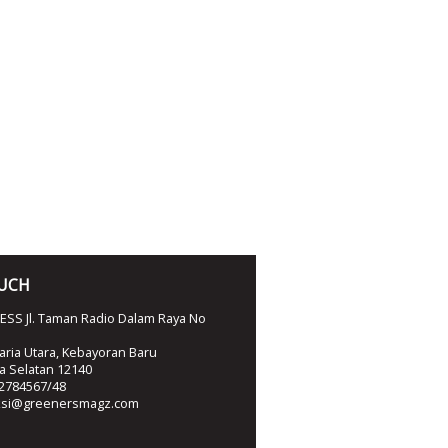
OUCH
SS Jl. Taman Radio Dalam Raya No
ria Utara, Kebayoran Baru
ta Selatan 12140
2784567/48
ksi@greenersmagz.com