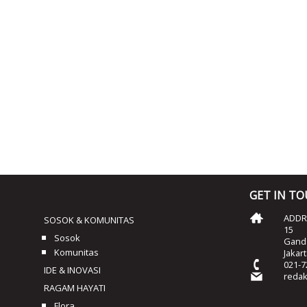
GET IN T
ADDRE
SOSOK & KOMUNITAS
15
Sosok
Ganda
Komunitas
Jakar
021-7
IDE & INOVASI
reda
RAGAM HAYATI
Flora