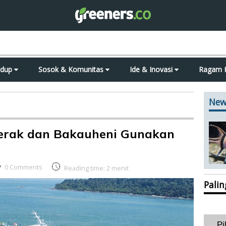
idup
Sosok & Komunitas
Ide & Inovasi
Ragam 
New
Merak dan Bakauheni Gunakan
0 Comments
Reading time:
2
menit
Pali
Pi