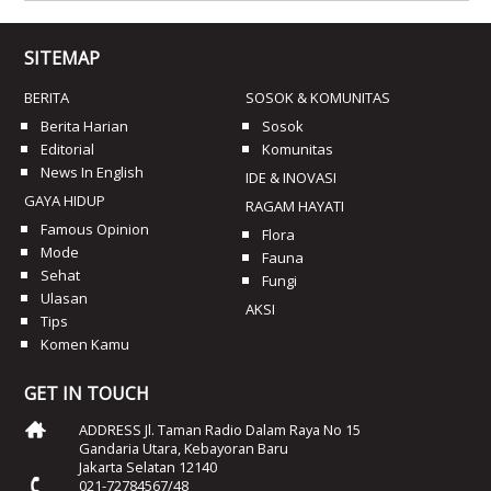
SITEMAP
BERITA
SOSOK & KOMUNITAS
Berita Harian
Sosok
Editorial
Komunitas
News In English
IDE & INOVASI
GAYA HIDUP
RAGAM HAYATI
Famous Opinion
Flora
Mode
Fauna
Sehat
Fungi
Ulasan
AKSI
Tips
Komen Kamu
GET IN TOUCH
ADDRESS Jl. Taman Radio Dalam Raya No 15
Gandaria Utara, Kebayoran Baru
Jakarta Selatan 12140
021-72784567/48