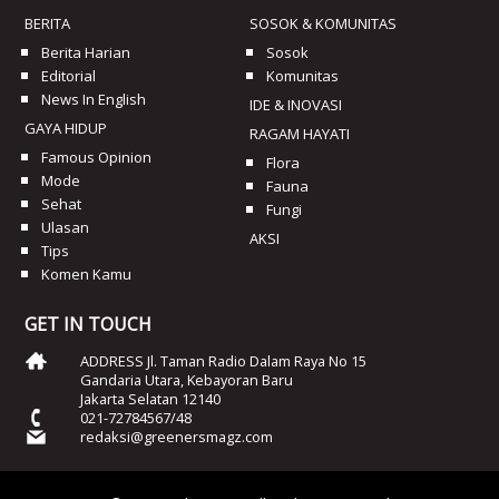
BERITA
SOSOK & KOMUNITAS
Berita Harian
Sosok
Editorial
Komunitas
News In English
IDE & INOVASI
GAYA HIDUP
RAGAM HAYATI
Famous Opinion
Flora
Mode
Fauna
Sehat
Fungi
Ulasan
AKSI
Tips
Komen Kamu
GET IN TOUCH
ADDRESS Jl. Taman Radio Dalam Raya No 15
Gandaria Utara, Kebayoran Baru
Jakarta Selatan 12140
021-72784567/48
redaksi@greenersmagz.com