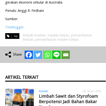
gerakan ekonomi sirkular di Australia.
Penulis: Anggi R. Firdhani
Sumber:
Treehugger
limbah masker
,
masker bekas
,
pemanfaatan
limbah
,
pemanfaatan masker bekas
ARTIKEL TERKAIT
Inovasi
24 Jun 2026
Limbah Sawit dan Styrofoam
Berpotensi Jadi Bahan Bakar