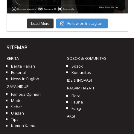
Follow on Instagram
Load More
SITEMAP
BERITA
SOSOK & KOMUNITAS
Berita Harian
Sosok
Editorial
Komunitas
News In English
IDE & INOVASI
GAYA HIDUP
RAGAM HAYATI
Famous Opinion
Flora
Mode
Fauna
Sehat
Fungi
Ulasan
AKSI
Tips
Komen Kamu