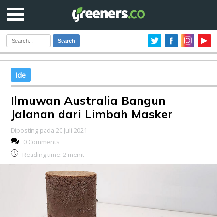
Search
Ide
Ilmuwan Australia Bangun
Jalanan dari Limbah Masker
Diposting pada 20 Juli 2021
0 Comments
Reading time:
2
menit