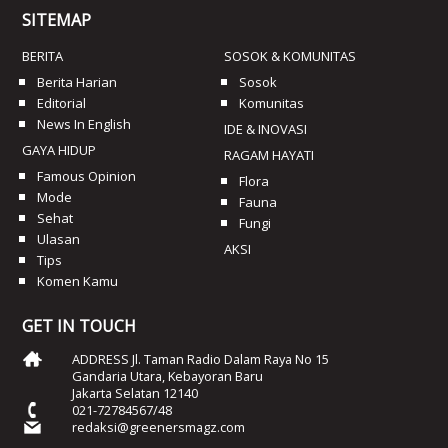
SITEMAP
BERITA
SOSOK & KOMUNITAS
Berita Harian
Sosok
Editorial
Komunitas
News In English
IDE & INOVASI
GAYA HIDUP
RAGAM HAYATI
Famous Opinion
Flora
Mode
Fauna
Sehat
Fungi
Ulasan
AKSI
Tips
Komen Kamu
GET IN TOUCH
ADDRESS Jl. Taman Radio Dalam Raya No 15
Gandaria Utara, Kebayoran Baru
Jakarta Selatan 12140
021-72784567/48
redaksi@greenersmagz.com