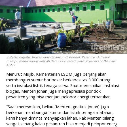
Instalasi digester biogas yang dibangun di Pondok Pesantren Al Yasini
mampu menampung limbah dari 3.000 santri. Foto: greeners.co/Muhajir
Arifin
Menurut Mujib, Kementerian ESDM juga berjanji akan
membangun sumur bor besar berkapasitas 3.000 orang
serta instalasi listrik tenaga surya. Saat meresmikan instalasi
biogas, Menteri Jonan juga mengapresiasi pondok
pesantren yang bisa menjadi pelopor energi terbarukan.
“Saat meresmikan, beliau (Menteri Ignatius Jonan) juga
berkenan membangun sumur dan listrik tenaga matahari,
kami hanya diminta menyiapkan lahan. Pak Menteri bilang
sangat senang kalau pesantren bisa menjadi pelopor energi