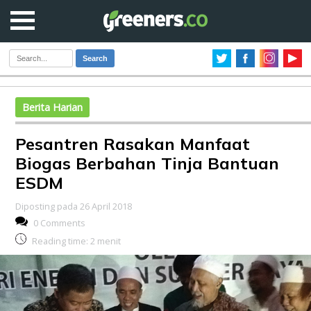
Search
Berita Harian
Pesantren Rasakan Manfaat
Biogas Berbahan Tinja Bantuan
ESDM
Diposting pada 26 April 2018
0 Comments
Reading time:
2
menit