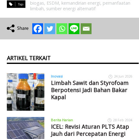
biogas
,
ESDM
,
kemandirian energi
,
pemanfaatan
limbah
,
sumber energi alternatif
ARTIKEL TERKAIT
Inovasi
24 Jun 2026
Limbah Sawit dan Styrofoam
Berpotensi Jadi Bahan Bakar
Kapal
Berita Harian
28 Feb 2024
ICEL: Revisi Aturan PLTS Atap
Jauh dari Percepatan Energi