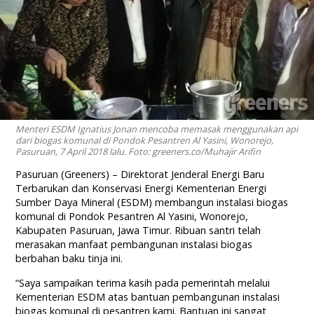
Menteri ESDM Ignatius Jonan mencoba memasak menggunakan api
dari biogas komunal di Pondok Pesantren Al Yasini, Wonorejo,
Pasuruan, 7 April 2018 lalu. Foto: greeners.co/Muhajir Arifin
Pasuruan (Greeners) – Direktorat Jenderal Energi Baru
Terbarukan dan Konservasi Energi Kementerian Energi
Sumber Daya Mineral (ESDM) membangun instalasi biogas
komunal di Pondok Pesantren Al Yasini, Wonorejo,
Kabupaten Pasuruan, Jawa Timur. Ribuan santri telah
merasakan manfaat pembangunan instalasi biogas
berbahan baku tinja ini.
“Saya sampaikan terima kasih pada pemerintah melalui
Kementerian ESDM atas bantuan pembangunan instalasi
biogas komunal di pesantren kami. Bantuan ini sangat