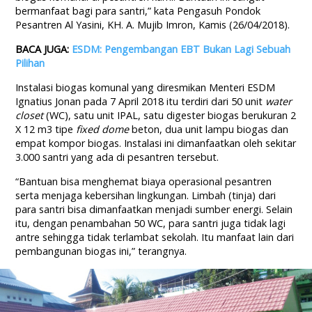
bermanfaat bagi para santri,” kata Pengasuh Pondok
Pesantren Al Yasini, KH. A. Mujib Imron, Kamis (26/04/2018).
BACA JUGA:
ESDM: Pengembangan EBT Bukan Lagi Sebuah
Pilihan
Instalasi biogas komunal yang diresmikan Menteri ESDM
Ignatius Jonan pada 7 April 2018 itu terdiri dari 50 unit
water
closet
(WC), satu unit IPAL, satu digester biogas berukuran 2
X 12 m3 tipe
fixed dome
beton, dua unit lampu biogas dan
empat kompor biogas. Instalasi ini dimanfaatkan oleh sekitar
3.000 santri yang ada di pesantren tersebut.
“Bantuan bisa menghemat biaya operasional pesantren
serta menjaga kebersihan lingkungan. Limbah (tinja) dari
para santri bisa dimanfaatkan menjadi sumber energi. Selain
itu, dengan penambahan 50 WC, para santri juga tidak lagi
antre sehingga tidak terlambat sekolah. Itu manfaat lain dari
pembangunan biogas ini,” terangnya.