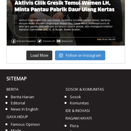
Follow on Instagram
Load More
SITEMAP
BERITA
SOSOK & KOMUNITAS
Berita Harian
Sosok
Editorial
Komunitas
News In English
IDE & INOVASI
GAYA HIDUP
RAGAM HAYATI
Famous Opinion
Flora
Mode