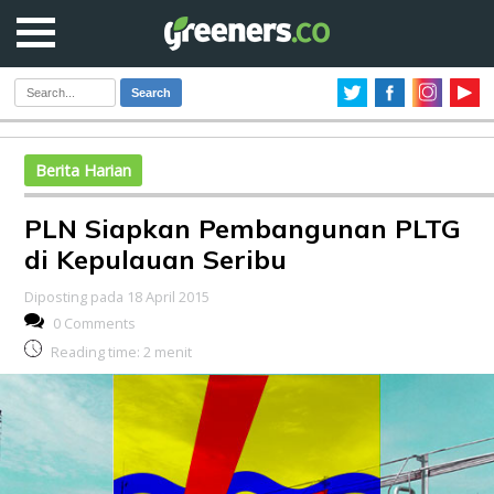
Search
Berita Harian
PLN Siapkan Pembangunan PLTG
di Kepulauan Seribu
Diposting pada 18 April 2015
0 Comments
Reading time:
2
menit