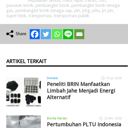
Kepulauan Seribu
,
mass rapid transit
,
mrt
,
pasokan listrik
,
pembangkit listrik
,
pembangkit listrik tenaga
gas
,
pembangkit listrik tenaga uap
,
pln
,
pltg
,
pltu
,
pt pln
,
super blok
,
transportasi
,
transportasi publik
ARTIKEL TERKAIT
Inovasi
16 Jul 2026
Peneliti BRIN Manfaatkan
Limbah Jahe Menjadi Energi
Alternatif
Berita Harian
22 Mei 2026
Pertumbuhan PLTU Indonesia