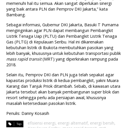
memenuhi hal itu semua. Akan sangat diperlukan sinergi
yang baik antara PLN dan Pemprov DKI Jakarta,” kata
Bambang.
Sebagai informasi, Gubernur DKI Jakarta, Basuki T Purnama
menginginkan agar PLN dapat membangun Pembangkit
Listrik Tenaga Uap (PLTU) dan Pembangkit Listrik Tenaga
Gas (PLTG) di Kepulauan Seribu. Hal ini dikarenakan
kebutuhan listrik di Ibukota membutuhkan pasokan yang
lebih banyak, khususnya untuk kebutuhan transportasi publik
mass rapid transit
(MRT) yang diperkirakan rampung pada
2018.
Selain itu, Pemprov DKI dan PLN juga telah sepakat agar
kapasitas produksi listrik di kedua pembangkit, yakni Muara
Karang dan Tanjuk Priok ditambah. Sebab, di kawasan utara
Jakarta tersebut akan banyak pembangunan super blok dan
resort sehingga perlu ada persiapan awal, khususnya
masalah ketersediaan pasokan listrik.
Penulis: Danny Kosasih
efisiensi energi
,
energi alternatif
,
energi bersih
,