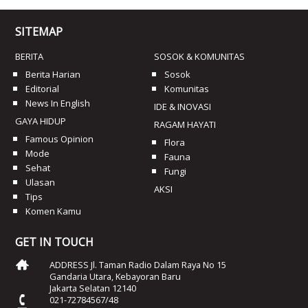
SITEMAP
BERITA
SOSOK & KOMUNITAS
Berita Harian
Sosok
Editorial
Komunitas
News In English
IDE & INOVASI
GAYA HIDUP
RAGAM HAYATI
Famous Opinion
Flora
Mode
Fauna
Sehat
Fungi
Ulasan
AKSI
Tips
Komen Kamu
GET IN TOUCH
ADDRESS Jl. Taman Radio Dalam Raya No 15
Gandaria Utara, Kebayoran Baru
Jakarta Selatan 12140
021-72784567/48