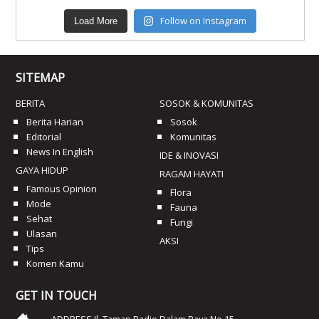
Follow on Instagram
Load More
SITEMAP
BERITA
SOSOK & KOMUNITAS
Berita Harian
Sosok
Editorial
Komunitas
News In English
IDE & INOVASI
GAYA HIDUP
RAGAM HAYATI
Famous Opinion
Flora
Mode
Fauna
Sehat
Fungi
Ulasan
AKSI
Tips
Komen Kamu
GET IN TOUCH