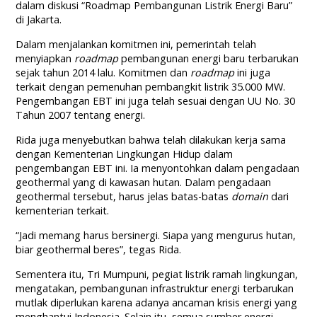
dalam diskusi “Roadmap Pembangunan Listrik Energi Baru”
di Jakarta.
Dalam menjalankan komitmen ini, pemerintah telah
menyiapkan
roadmap
pembangunan energi baru terbarukan
sejak tahun 2014 lalu. Komitmen dan
roadmap
ini juga
terkait dengan pemenuhan pembangkit listrik 35.000 MW.
Pengembangan EBT ini juga telah sesuai dengan UU No. 30
Tahun 2007 tentang energi.
Rida juga menyebutkan bahwa telah dilakukan kerja sama
dengan Kementerian Lingkungan Hidup dalam
pengembangan EBT ini. Ia menyontohkan dalam pengadaan
geothermal yang di kawasan hutan. Dalam pengadaan
geothermal tersebut, harus jelas batas-batas
domain
dari
kementerian terkait.
“Jadi memang harus bersinergi. Siapa yang mengurus hutan,
biar geothermal beres”, tegas Rida.
Sementera itu, Tri Mumpuni, pegiat listrik ramah lingkungan,
mengatakan, pembangunan infrastruktur energi terbarukan
mutlak diperlukan karena adanya ancaman krisis energi yang
menghantui Indonesia. Selain itu, semua sumber energi