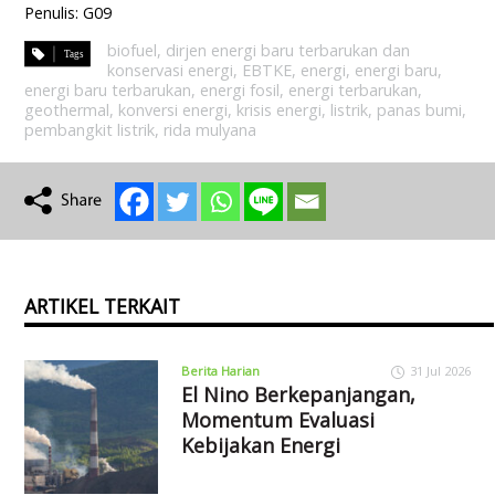
Penulis: G09
biofuel
,
dirjen energi baru terbarukan dan
konservasi energi
,
EBTKE
,
energi
,
energi baru
,
energi baru terbarukan
,
energi fosil
,
energi terbarukan
,
geothermal
,
konversi energi
,
krisis energi
,
listrik
,
panas bumi
,
pembangkit listrik
,
rida mulyana
ARTIKEL TERKAIT
Berita Harian
31 Jul 2026
El Nino Berkepanjangan,
Momentum Evaluasi
Kebijakan Energi