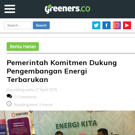
Search
Berita Harian
Pemerintah Komitmen Dukung
Pengembangan Energi
Terbarukan
Diposting pada 27 April 2015
0 Comments
Reading time:
2
menit