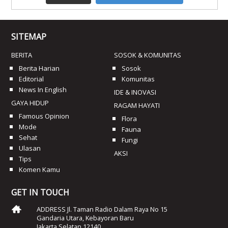
SITEMAP
BERITA
SOSOK & KOMUNITAS
Berita Harian
Sosok
Editorial
Komunitas
News In English
IDE & INOVASI
GAYA HIDUP
RAGAM HAYATI
Famous Opinion
Flora
Mode
Fauna
Sehat
Fungi
Ulasan
AKSI
Tips
Komen Kamu
GET IN TOUCH
ADDRESS Jl. Taman Radio Dalam Raya No 15
Gandaria Utara, Kebayoran Baru
Jakarta Selatan 12140