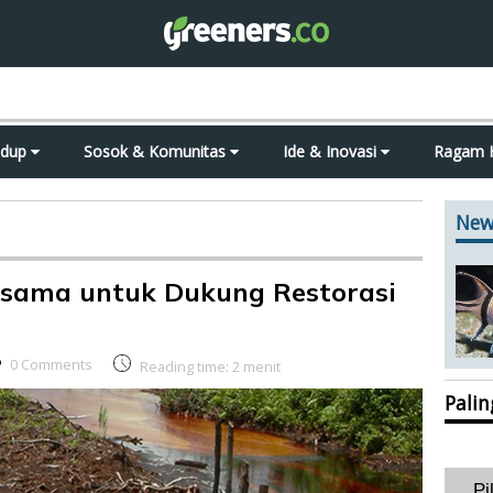
idup
Sosok & Komunitas
Ide & Inovasi
Ragam 
New
asama untuk Dukung Restorasi
0 Comments
Reading time:
2
menit
Pali
Pi