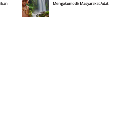
ikan
Mengakomodir Masyarakat Adat