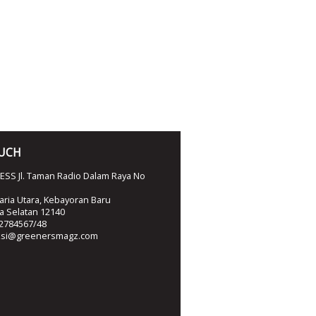
OUCH
SS Jl. Taman Radio Dalam Raya No
ria Utara, Kebayoran Baru
ta Selatan 12140
2784567/48
ksi@greenersmagz.com