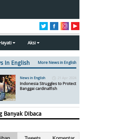
Hayati
Aksi
s In English
More News in English
News in English
21 Apr 2024
Indonesia Struggles to Protect
Banggai cardinalfish
ng Banyak Dibaca
lihan
Tweets
Komentar