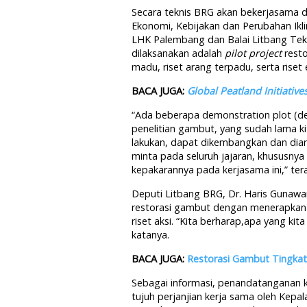
Secara teknis BRG akan bekerjasama d
Ekonomi, Kebijakan dan Perubahan Ikli
LHK Palembang dan Balai Litbang Tek
dilaksanakan adalah
pilot project
resto
madu, riset arang terpadu, serta ris
BACA JUGA:
Global Peatland Initiative
“Ada beberapa demonstration plot (dem
penelitian gambut, yang sudah lama kit
lakukan, dapat dikembangkan dan diara
minta pada seluruh jajaran, khususnya
kepakarannya pada kerjasama ini,” tera
Deputi Litbang BRG, Dr. Haris Gunawa
restorasi gambut dengan menerapkan ha
riset aksi. “Kita berharap,apa yang ki
katanya.
BACA JUGA:
Restorasi Gambut Tingkat 
Sebagai informasi, penandatanganan 
tujuh perjanjian kerja sama oleh Kepa