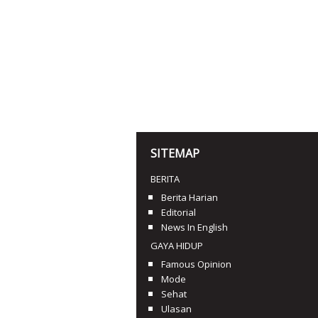
SITEMAP
BERITA
Berita Harian
Editorial
News In English
GAYA HIDUP
Famous Opinion
Mode
Sehat
Ulasan