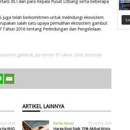
etaris BLI dan para Kepala Pusat Litbang serta beberapa
juga telah berkomitmen untuk melindungi ekosistem
Lo
merupakan salah satu upaya pemulihan ekosistem gambut
7 Tahun 2016 tentang Perlindungan dan Pengelolaan
kosistem gambut
,
pp nomor 57 tahun 2016
,
restorasi
ARTIKEL LAINNYA
3 Jun 2023
Berita Harian
24 Feb 2026
ta Ha KHG
Harga Kopi Naik 15% Akibat Krisis