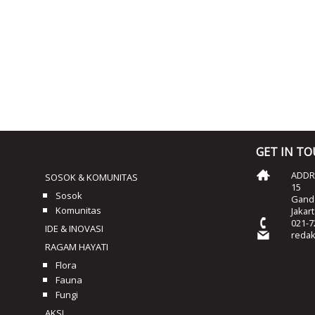
GET IN T
ADDRE
SOSOK & KOMUNITAS
15
Sosok
Ganda
Komunitas
Jakar
021-7
IDE & INOVASI
reda
RAGAM HAYATI
Flora
Fauna
Fungi
AKSI