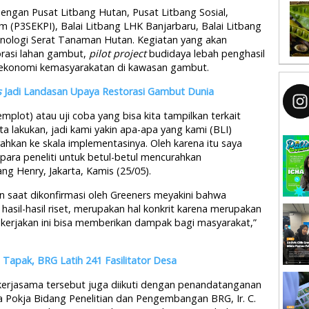
engan Pusat Litbang Hutan, Pusat Litbang Sosial,
m (P3SEKPI), Balai Litbang LHK Banjarbaru, Balai Litbang
nologi Serat Tanaman Hutan. Kegiatan yang akan
rasi lahan gambut,
pilot project
budidaya lebah penghasil
et ekonomi kemasyarakatan di kawasan gambut.
s
Jadi Landasan Upaya Restorasi Gambut Dunia
plot) atau uji coba yang bisa kita tampilkan terkait
a lakukan, jadi kami yakin apa-apa yang kami (BLI)
hkan ke skala implementasinya. Oleh karena itu saya
 para peneliti untuk betul-betul mencurahkan
ng Henry, Jakarta, Kamis (25/05).
n saat dikonfirmasi oleh Greeners meyakini bahwa
sil-hasil riset, merupakan hal konkrit karena merupakan
ta kerjakan ini bisa memberikan dampak bagi masyarakat,”
Tapak, BRG Latih 241 Fasilitator Desa
kerjasama tersebut juga diikuti dengan penandatanganan
la Pokja Bidang Penelitian dan Pengembangan BRG, Ir. C.