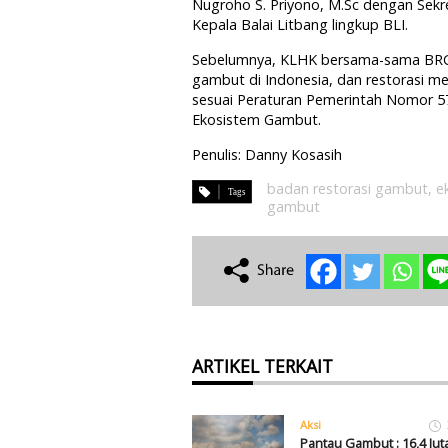
Nugroho S. Priyono, M.Sc dengan Sekr
Kepala Balai Litbang lingkup BLI.
Sebelumnya, KLHK bersama-sama BRG 
gambut di Indonesia, dan restorasi 
sesuai Peraturan Pemerintah Nomor 5
Ekosistem Gambut.
Penulis: Danny Kosasih
badan restorasi gambut
,
e
gambut
ARTIKEL TERKAIT
Aksi
Pantau Gambut : 16,4 Ju