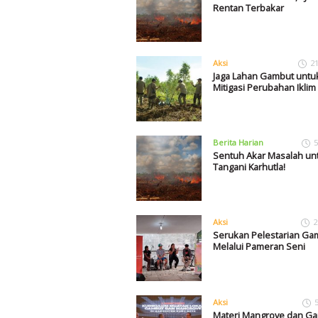
Rentan Terbakar
Aksi
2
Jaga Lahan Gambut untu
Mitigasi Perubahan Iklim
Berita Harian
5
Sentuh Akar Masalah un
Tangani Karhutla!
Aksi
2
Serukan Pelestarian Ga
Melalui Pameran Seni
Aksi
Materi Mangrove dan G