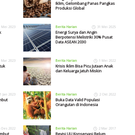
Iklim, Gelombang Panas Pangkas
Produksi Global
1 Mei 2023
Berita Harian
31 Mei 2025
k
Energi Surya dan Angin
Berpotensi Melistriki 30% Pusat
Data ASEAN 2030
 Mar 2023
Berita Harian
1 Mei 2022
tuk
Krisis Iklim Bisa Picu Jutaan Anak
dan Keluarga Jatuh Miskin
1 Jan 2023
Berita Harian
2 Okt 2022
mbut
Buka Data Valid Populasi
Orangutan di Indonesia
5 Des 2022
Berita Harian
2 Mar 2017
ambut
Revisi UU Konservasi Belum