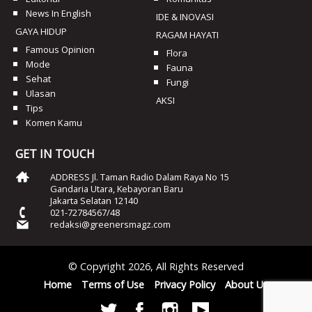
News In English
IDE & INOVASI
GAYA HIDUP
RAGAM HAYATI
Famous Opinion
Flora
Mode
Fauna
Sehat
Fungi
Ulasan
AKSI
Tips
Komen Kamu
GET IN TOUCH
ADDRESS Jl. Taman Radio Dalam Raya No 15
Gandaria Utara, Kebayoran Baru
Jakarta Selatan 12140
021-72784567/48
redaksi@greenersmagz.com
© Copyright 2026, All Rights Reserved
Home
Terms of Use
Privacy Policy
About Us