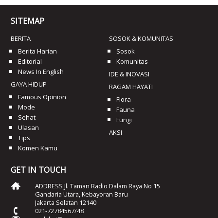
SITEMAP
BERITA
SOSOK & KOMUNITAS
Berita Harian
Sosok
Editorial
Komunitas
News In English
IDE & INOVASI
GAYA HIDUP
RAGAM HAYATI
Famous Opinion
Flora
Mode
Fauna
Sehat
Fungi
Ulasan
AKSI
Tips
Komen Kamu
GET IN TOUCH
ADDRESS Jl. Taman Radio Dalam Raya No 15
Gandaria Utara, Kebayoran Baru
Jakarta Selatan 12140
021-72784567/48